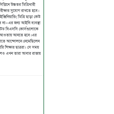
প্লিনে উচ্চতর ডিগ্রিধারী
পরীক্ষার সুযোগ রাখতে হবে।
ঞ্জিনিয়ারিং ডিগ্রি ছাড়া কেউ
 না—এর জন্য আইনি ব্যবস্থা
েটেড বিএসসি কোর্সগুলোকে
তির আওতায় আনতে হবে।এর
বিতে আন্দোলনে নেমেছিলেন
 শিক্ষার ছাত্ররা। সে সময়
হলেও এখন তারা আবার রাস্তায়
।