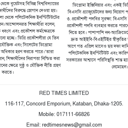
থেকে বুয়েটসহ বিভিন্ন বিশ্ববিদ্যায়ের
ডিপ্লোমা ইঞ্জিনিয়ার এবং একই ডিসি
ষার্থীদের বিরুদ্ধে স্লোগান দেওয়া হয়।
বিএসসি গ্র্যাজুয়েটদের জন্য নিয়োগ 
জেলা থেকে পলিটেকনিক ইনস্টিটিউটের
৩. প্রকৌশলী পদবির সুরক্ষা: বিএসসি ই
করেন।আন্দোলনরত শিক্ষার্থীরা বলেন,
প্রকৌশলী পদবি ব্যবহার করতে পারবে
কে ধ্বংস এবং প্রকৌশল কর্মক্ষেত্রকে
নিতে হবে। পাশাপাশি নন-অ্যাক্রিড
লানো হচ্ছে। ডিগ্রি প্রকৌশলীরা যে তিন
দ্রুত আইইবি-বিএইটিইর স্বীকৃ
যৌক্তিক এবং সিলেটের ডিপ্লোমা
আগে গত এপ্রিল মাসেও ছয় দফা দা
 অধিকার হরণ করতে পারে।’তারা
পলিটেকনিক ইনস্টিটিউট এবং কারিগরি
, শিক্ষার্থীদের নিরাপত্তা নিশ্চিত করা
সরকারের আশ্বাসে পরিসিন্থতি শান্ত 
 ক্ষেত্রে সুষ্ঠু ও যৌক্তিক নীতি গ্রহণ
নেমেছেন
করতে।
RED TIMES LIMITED
116-117, Concord Emporium, Kataban, Dhaka-1205.
Mobile: 017111-66826
Email: redtimesnews@gmail.com