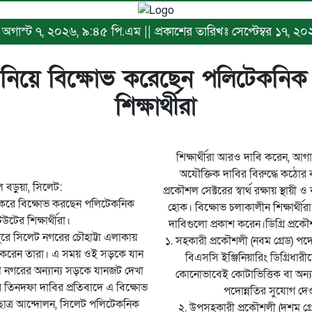
ঃ অগাস্ট ৭, ২০২৬, ৯:৪৫ পি.এম || প্রকাশের তারিখঃ সেপ্টেম্বর ১৭, ২
 নিয়ে বিক্ষোভ করেছেন পলিটেকনিক 
শিক্ষার্থীরা
শিক্ষার্থীরা আরও দাবি করেন, আ
অযৌক্তিক দাবির বিরুদ্ধে কঠোর 
 বড়ুয়া, সিলেট:
প্রকৌশল সেক্টরের স্বার্থ রক্ষায় স্থায়ী
রে বিক্ষোভ করছেন পলিটেকনিক
হোক। বিক্ষোভ চলাকালীন শিক্ষার্থীরা প
উটের শিক্ষার্থীরা।
দাবিগুলো প্রকাশ করেন।ডিগ্রি প্রক
দুপুরে সিলেট নগরের চৌহাট্টা এলাকায়
১. সহকারী প্রকৌশলী (নবম গ্রেড) পদ
ুরু করেন তারা। এ সময় ওই সড়কে যান
বিএসসি ইঞ্জিনিয়ারিং ডিগ্রিধা
ে নগরের অন্যান্য সড়কে যানজট দেখা
কোনোভাবেই কোটাভিত্তিক বা অন্য 
র তিনদফা দাবির প্রতিবাদে এ বিক্ষোভ
পদোন্নতির সুযোগ দেও
ছাত্র আন্দোলন, সিলেট পলিটেকনিক
২. উপসহকারী প্রকৌশলী (দশম গ্র