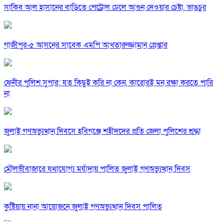
সাকিব আল হাসানের বাড়িতে পেট্রোল ঢেলে আগুন দেওয়ার চেষ্টা, ভাঙচুর
গাজীপুর-৫ আসনের সাবেক এমপি আখতারুজ্জামান গ্রেপ্তার
ফেনীর পুলিশ সুপার; যত কিছুই করি না কেন, কারোরই মন রক্ষা করতে পারি
না
জুলাই গণঅভ্যুত্থান দিবসে হবিগঞ্জে শহীদদের প্রতি জেলা পুলিশের শ্রদ্ধা
মৌলভীবাজারে যথাযোগ্য মর্যাদায় পালিত জুলাই গণঅভ্যুত্থান দিবস
কুষ্টিয়ায় নানা আয়োজনে জুলাই গণঅভ্যুত্থান দিবস পালিত