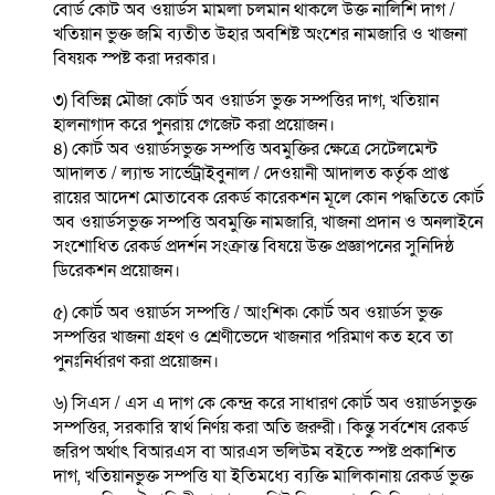
বোর্ড কোর্ট অব ওয়ার্ডস মামলা চলমান থাকলে উক্ত নালিশি দাগ /
খতিয়ান ভুক্ত জমি ব্যতীত উহার অবশিষ্ট অংশের নামজারি ও খাজনা
বিষয়ক স্পষ্ট করা দরকার।
৩) বিভিন্ন মৌজা কোর্ট অব ওয়ার্ডস ভুক্ত সম্পত্তির দাগ, খতিয়ান
হালনাগাদ করে পুনরায় গেজেট করা প্রয়োজন।
৪) কোর্ট অব ওয়ার্ডসভুক্ত সম্পত্তি অবমুক্তির ক্ষেত্রে সেটেলমেন্ট
আদালত / ল্যান্ড সার্ভেট্রাইবুনাল / দেওয়ানী আদালত কর্তৃক প্রাপ্ত
রায়ের আদেশ মোতাবেক রেকর্ড কারেকশন মূলে কোন পদ্ধতিতে কোর্ট
অব ওয়ার্ডসভুক্ত সম্পত্তি অবমুক্তি নামজারি, খাজনা প্রদান ও অনলাইনে
সংশোধিত রেকর্ড প্রদর্শন সংক্রান্ত বিষয়ে উক্ত প্রজ্ঞাপনের সুনিদিষ্ঠ
ডিরেকশন প্রয়োজন।
৫) কোর্ট অব ওয়ার্ডস সম্পত্তি / আংশিক৷ কোর্ট অব ওয়ার্ডস ভুক্ত
সম্পত্তির খাজনা গ্রহণ ও শ্রেণীভেদে খাজনার পরিমাণ কত হবে তা
পুনঃনির্ধারণ করা প্রয়োজন।
৬) সিএস / এস এ দাগ কে কেন্দ্র করে সাধারণ কোর্ট অব ওয়ার্ডসভুক্ত
সম্পত্তির, সরকারি স্বার্থ নির্ণয় করা অতি জরুরী। কিন্তু সর্বশেষ রেকর্ড
জরিপ অর্থাৎ বিআরএস বা আরএস ভলিউম বইতে স্পষ্ট প্রকাশিত
দাগ, খতিয়ানভুক্ত সম্পত্তি যা ইতিমধ্যে ব্যক্তি মালিকানায় রেকর্ড ভুক্ত