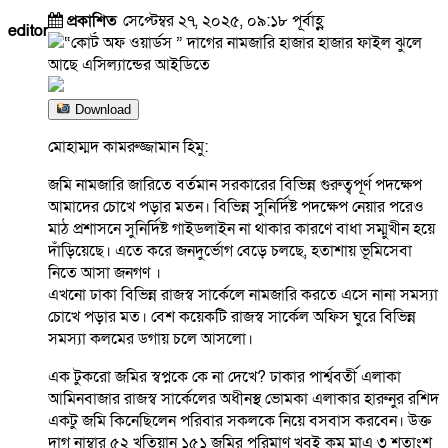
প্রকাশিত
সেপ্টেম্বর ২৭, ২০২৫, ০৯:১৮ পূর্বাহ্ণ
editor
Download
মোহাম্মদ কামরুজ্জামান হিমু:
জমি নামজারি জারিতে বর্তমান সরকারের বিভিন্ন গুরুত্বপূর্ণ পদক্ষেপ
আমাদের চোখে পড়ার মতন। বিভিন্ন সুনির্দিষ্ট পদক্ষেপ নেয়ার পরেও
মাঠ প্রশাসনে সুনির্দিষ্ট গাইডলাইন না থাকার কারণে বাধা সম্মুখীন হয়ে
দাঁড়িয়েছে। এতে করে জনদুর্ভোগ বেড়ে চলছে, হতাশায় ভূমিসেবা
নিতে আসা জনগণ ।
এখনো ঢাকা বিভিন্ন রাজস্ব সার্কেলে নামজারি করতে এসে নানা সমস্যা
চোখে পড়ার মত। বেশ কয়েকটি রাজস্ব সার্কেল অফিস ঘুরে বিভিন্ন
সমস্যা কলমের ডগায় চলে আসলো।
এক টুকরো জমির স্বপ্নকে কে না দেখে? ঢাকার পার্শ্ববর্তী এলাকা
আমিনবাজার রাজস্ব সার্কেলের অধীনস্থ ভোমকা এলাকার হারুনুর রশিদ
একটু জমি কিনেছিলেন পরিবার সকলকে নিয়ে বসবাস করবেন। উক্ত
দাগ নাম্বার ৫২ খতিয়ান ১৫১ জমির পরিমাণ খুবই কম মাএ ৩ শতাংশ