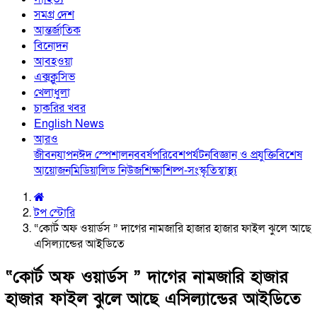
সমগ্র দেশ
আন্তর্জাতিক
বিনোদন
আবহওয়া
এক্সক্লুসিভ
খেলাধুলা
চাকরির খবর
English News
আরও
জীবনযাপন
ঈদ স্পেশাল
নববর্ষ
পরিবেশ
পর্যটন
বিজ্ঞান ও প্রযুক্তি
বিশেষ
আয়োজন
মিডিয়া
লিড নিউজ
শিক্ষা
শিল্প-সংস্কৃতি
স্বাস্থ্য
টপ স্টোরি
“কোর্ট অফ ওয়ার্ডস ” দাগের নামজারি হাজার হাজার ফাইল ঝুলে আছে
এসিল্যান্ডের আইডিতে
“কোর্ট অফ ওয়ার্ডস ” দাগের নামজারি হাজার
হাজার ফাইল ঝুলে আছে এসিল্যান্ডের আইডিতে