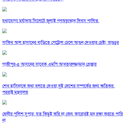
যথাযোগ্য মর্যাদায় সিলেটে জুলাই গণঅভ্যুত্থান দিবস পালিত
সাকিব আল হাসানের বাড়িতে পেট্রোল ঢেলে আগুন দেওয়ার চেষ্টা, ভাঙচুর
গাজীপুর-৫ আসনের সাবেক এমপি আখতারুজ্জামান গ্রেপ্তার
শেখ হাসিনাকে কথা বলতে দেওয়া দুই দেশের সম্পর্কের জন্য ক্ষতিকর:
পররাষ্ট্র মন্ত্রণালয়
ফেনীর পুলিশ সুপার; যত কিছুই করি না কেন, কারোরই মন রক্ষা করতে পারি
না