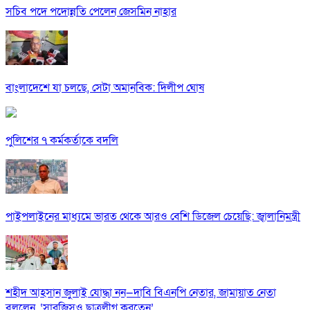
সচিব পদে পদোন্নতি পেলেন জেসমিন নাহার
বাংলাদেশে যা চলছে, সেটা অমানবিক: দিলীপ ঘোষ
পুলিশের ৭ কর্মকর্তাকে বদলি
পাইপলাইনের মাধ্যমে ভারত থেকে আরও বেশি ডিজেল চেয়েছি: জ্বালানিমন্ত্রী
শহীদ আহসান জুলাই যোদ্ধা নন—দাবি বিএনপি নেতার, জামায়াত নেতা
বললেন, ‘সারজিসও ছাত্রলীগ করতেন’