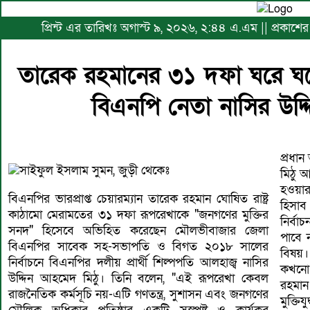
প্রিন্ট এর তারিখঃ অগাস্ট ৯, ২০২৬, ২:৪৪ এ.এম || প্রকাশের
তারেক রহমানের ৩১ দফা ঘরে ঘর
বিএনপি নেতা নাসির উদ্
প্রধান
সাইফুল ইসলাম সুমন, জুড়ী থেকেঃ
মিঠু আ
হওয়া
বিএনপির ভারপ্রাপ্ত চেয়ারম্যান তারেক রহমান ঘোষিত রাষ্ট্র
হিসাব
কাঠামো মেরামতের ৩১ দফা রূপরেখাকে "জনগণের মুক্তির
নির্ব
সনদ" হিসেবে অভিহিত করেছেন মৌলভীবাজার জেলা
পাবে 
বিএনপির সাবেক সহ-সভাপতি ও বিগত ২০১৮ সালের
বিষয়
নির্বাচনে বিএনপির দলীয় প্রার্থী শিল্পপতি আলহাজ্ব নাসির
কখনো 
উদ্দিন আহমেদ মিঠু। তিনি বলেন, "এই রূপরেখা কেবল
রহমান
রাজনৈতিক কর্মসূচি নয়-এটি গণতন্ত্র, সুশাসন এবং জনগণের
মুক্তি