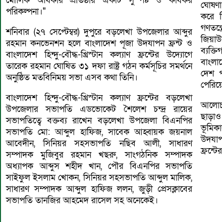
মৌলিক অধিকার প্রতিষ্ঠার একটি সুস্পষ্ট ও কার্যকর
ঘোষণা 
পরিকল্পনা।"
করে ত
গণতন্ত
শনিবার (২৭ সেপ্টেম্বর) দুপুরে বড়লেখা উপজেলার আব্দুর
জিয়
রহমান কনভেনশন হলে বাংলাদেশ পূজা উদযাপন ফ্রন্ট ও
ব্যক্
বাংলাদেশ হিন্দু-বৌদ্ধ-খ্রিস্টান কল্যাণ ফ্রন্টের উদ্যোগে
বাংলা
তারেক রহমান ঘোষিত ৩১ দফা রাষ্ট্র গঠন কর্মসূচির সমর্থনে
দেশ প
অনুষ্ঠিত মতবিনিময় সভা এসব কথা তিনি।
পেরিয়
বাংলাদেশ হিন্দু-বৌদ্ধ-খ্রিস্টান কল্যাণ ফ্রন্টের বড়লেখা
আলোচক
উপজেলার সভাপতি এডভোকেট শৈলেশ চন্দ্র রায়ের
ছাড়াও
সভাপতিত্বে বক্তব্য রাখেন বড়লেখা উপজেলা বিএনপির
ভূমিক
সভাপতি মো: আব্দুল হাফিজ, সাবেক আহ্বায়ক জয়নাল
উদযাপন
আবেদীন, সিনিয়র সহসভাপতি নছিব আলী, সাধারণ
ফ্রন্ট
সম্পাদক মুজিবুর রহমান খছরু, সাংগঠনিক সম্পাদক
অধ্যাপক আব্দুস শহীদ খান, পৌর বিএনপির সভাপতি
সাইফুল ইসলাম খোকন, সিনিয়র সহসভাপতি আব্দুল মালিক,
সাধারণ সম্পাদক আব্দুল হাফিজ ললন, জুড়ী প্রেসক্লাবের
সভাপতি তানজির আহমেদ রাসেল সহ অনেকেই।