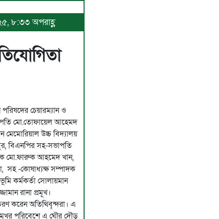
২৫, ৮:৩৩ অপরাহ্ণ
রতিযোগিতা
পরিষদের চেয়ারম্যান ও
াপতি মো.তোফায়েল আহেমদ
 মেমোরিয়াল উচ্চ বিদ্যালয়
সুর, বিএনপির সহ-সভাপতি
পাদক মো.ফারুক আহমেদ খান,
, সহ -কোষাধ্যক্ষ সম্পাদক
ূমি কর্মকর্তা সোলায়মান
ামান রানা প্রমূখ।
িতরণ করেন অতিথিবৃন্দরা। এ
ব মূখর পরিবেশে এ ঘৌর দৌড়