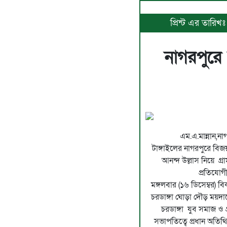
প্রিন্ট এর তারি
নাগরপুরে
এম.এ.মান্নান,না
টাঙ্গাইলের নাগরপুরে ব
আনন্দ উল্লাস নিয়ে গ্
প্রতিযোগী
মঙ্গলবার (১৬ ডিসেম্বর)
চরডাঙ্গা ঘোড়া দৌড় ময়দ
চরডাঙ্গা যুব সমাজ ও
সভাপতিত্বে প্রধান অতিথি