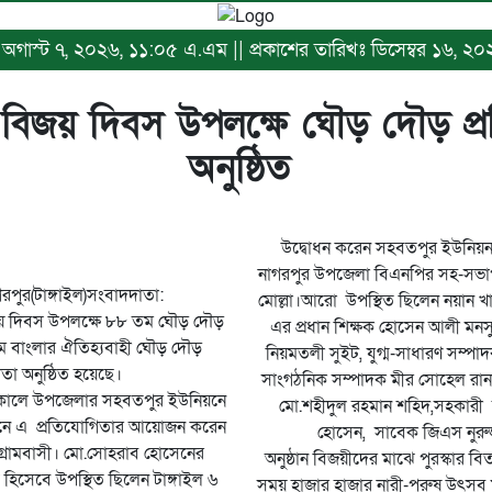
খঃ অগাস্ট ৭, ২০২৬, ১১:০৫ এ.এম || প্রকাশের তারিখঃ ডিসেম্বর ১৬, ২০
 বিজয় দিবস উপলক্ষে ঘৌড় দৌড় প্
অনুষ্ঠিত
উদ্বোধন করেন সহবতপুর ইউনিয়ন 
নাগরপুর উপজেলা বিএনপির সহ-সভ
গরপুর(টাঙ্গাইল)সংবাদদাতা:
মোল্লা।আরো উপস্থিত ছিলেন নয়ান খান
িজয় দিবস উপলক্ষে ৮৮ তম ঘৌড় দৌড়
এর প্রধান শিক্ষক হোসেন আলী মন
রাম বাংলার ঐতিহ্যবাহী ঘৌড় দৌড়
নিয়মতলী সুইট, যুগ্ম-সাধারণ সম্
তা অনুষ্ঠিত হয়েছে।
সাংগঠনিক সম্পাদক মীর সোহেল রানা
 বিকালে উপজেলার সহবতপুর ইউনিয়নে
মো.শহীদুল রহমান শহিদ,সহকারী ভ
ানে এ প্রতিযোগিতার আয়োজন করেন
হোসেন, সাবেক জিএস নুরুজ্জ
 গ্রামবাসী। মো.সোহরাব হোসেনের
অনুষ্ঠান বিজয়ীদের মাঝে পুরস্কার ব
 হিসেবে উপস্থিত ছিলেন টাঙ্গাইল ৬
সময় হাজার হাজার নারী-পুরুষ উৎস