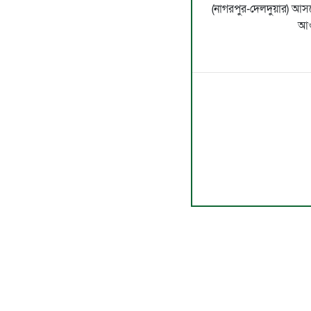
(নাগরপুর-দেলদুয়ার) আসন
আও