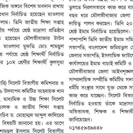
মাজিক অঙ্গনে বিশেষ অবদান রাখায়
তুলতে নিরলসভাবে কাজ করে যাচ্
ান প্রধান নির্বাচিত হয়েছেন মাওলানা
বছর ধরে মৌলভীবাজার জেলা 
াম। তিনি জাতীয় শিক্ষা সপ্তাহ
দায়িত্ব পালন করছেন। তিনি ২০
্যায়ে শ্রেষ্ঠ মাদ্রাসা প্রতিষ্ঠান
শ্রেষ্ঠ ইমাম নির্বাচিত হয়েছিলেন।
্বাচিত হয়েছেন মৌলভীবাজার টাউন
পাশাপাশি তিনি জাতীয় ইমাম সম
ক্ষ মাওলানা মুফতি মোঃ শামছুল
সভাপতি, বাংলাদেশ জমিয়তুল মো
যায়ে শ্রেষ্ঠ শিক্ষার্থী নির্বাচিত
জেলার সভাপতি, ইসলামিক ফাউন্
 ১০ম শ্রেণীর শিক্ষার্থী কুলসুমা
কার্যালয়ের ইমাম বাচাই কমিটি ও 
মৌলভীবাজার জেলা আইনশৃঙ্খল
সাম্প্রদায়িক সম্প্রীতি কমিটির স
য়ারি) সিলেট বিভাগীয় কমিশনার ও
ধর্মীয় সংস্থার সাথে যুক্ত থেকে 
০২৬ উদযাপন কমিটির আহ্বায়ক খান
কাজ করে যাচ্ছেন। সিলেট বিভাগের শ
মাধ্যমিক ও উচ্চ শিক্ষা সিলেট
নির্বাচিত হওয়ায় তাঁকে মাদ্রাস
রিচালক ও জাতীয় শিক্ষা সপ্তাহ
অভিভাবক, শিক্ষক ও শিক্ষার্থ
চিব ড. মোহাম্মদ আব্দুল কাদিরের
জানিয়েছেন।
্রে বিষয়টি জানানো হয়। এর আগে
০১৭৪৫৯৩৯৪৪৮
শামছুল ইসলাম সিলেট বিভাগীয়