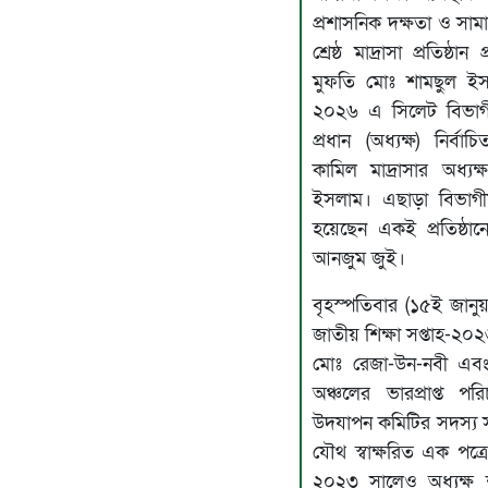
প্রশাসনিক দক্ষতা ও সা
শ্রেষ্ঠ মাদ্রাসা প্রতিষ্ঠ
মুফতি মোঃ শামছুল ইসল
২০২৬ এ সিলেট বিভাগীয় পর
প্রধান (অধ্যক্ষ) নির
কামিল মাদ্রাসার অধ্য
ইসলাম। এছাড়া বিভাগীয় পর্
হয়েছেন একই প্রতিষ্ঠানের
আনজুম জুই।
বৃহস্পতিবার (১৫ই জানু
জাতীয় শিক্ষা সপ্তাহ-২
মোঃ রেজা-উন-নবী এবং 
অঞ্চলের ভারপ্রাপ্ত প
উদযাপন কমিটির সদস্য স
যৌথ স্বাক্ষরিত এক পত
২০২৩ সালেও অধ্যক্ষ 