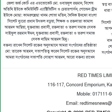
জেলা জর্জ কোর্ট এর এডভোকেট মো. ওবায়দুল রহমান, বিশেষ
স্বপ্ন
অতিথি ইউকে কমিউনিটি এ্যাক্টিভিটিস ও চেয়ারপার্সন, গোল্ডেন ড্রীম
ধারা
ইউকে মোছা: কামরুন্নেছা খানম শোভা মতিন, দৈনিক ইনফো বাংলা
সিলেট ব্যুরো প্রধান উৎফল বড়ুয়া, শিক্ষক ও রক্তদাতা কামাল
সিলেট 
আহমদ আম্বিয়া, যুক্তরাজ্য প্রবাসী, রক্তদাতা ও তরুণ সমাজ সেবক
আপন
সাইফুল রহমান ঈমন, যুক্তরাজ্য প্রবাসী, রক্তদাতা ও তরুণ সমাজ
সেবক নাছিম আহমদ হিমু।
বা
বক্তব্য রাখেন সিলেট রক্তের অনুসন্ধানে আমরা সংগঠনের প্রতিষ্ঠাতা
শে
মো: তারেক আহমদ, সভাপতিত্ব করেন সিলেট রক্তের অনুসন্ধানে
সংগঠন,ম
আমরা সংগঠনের সভাপতি সোহাগ আহমদ, আরো বক্তব্য রাখেন
RED TIMES LIM
116-117, Concord Emporium, Ka
Mobile: 017111-
Email: redtimesnews@