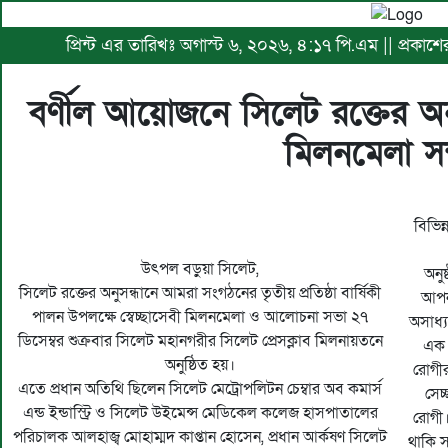
প্রিন্ট এর তারিখঃ অগাস্ট ৬, ২০২৬, ৪:১৭ পি.এম || প্রকাশ
বর্ণীল আয়োজনে সিলেট রক্তের অ
মিলনমেলা সম
বিভিন
উৎপল বড়ুয়া সিলেট,
অনুষ
সিলেট রক্তের অনুসন্ধানে আমরা সংগঠনের তৃতীয় প্রতিষ্ঠা বার্ষিকী
আপনা
পালন উপলক্ষে স্বেচ্ছাসেবী মিলনমেলা ও আলোচনা সভা ২৭
অসাধ্
ডিসেম্বর শুক্রবার সিলেট মহানগরীর সিলেট প্রেসক্লাব মিলনায়তনে
এক 
অনুষ্ঠিত হয়।
রোগীর
এতে প্রধান অতিথি ছিলেন সিলেট মেট্রোপলিটন চেম্বার অব কমার্স
সেচ
এন্ড ইন্ডাস্ট্রি ও সিলেট উইমেন্স মেডিকেল কলেজ হাসপাতালের
রোগী
পরিচালক আলহাজ্ব মোহাম্মদ কাপ্তান হোসেন, প্রধান আর্কষণ সিলেট
থাকি 