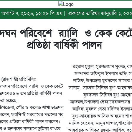
খঃ অগাস্ট ৭, ২০২৬, ১২:২৬ পি.এম || প্রকাশের তারিখঃ জানুয়ারি ১, ২০
্দঘন পরিবেশে র‌্যালি ও কেক কেটে
প্রতিষ্ঠা বার্ষিকী পালন
রহমান মুকুল, সুরুজ্জামান সুরুজ,
সম্পাদক তফিকুল ইসলাম তফি, স
(রাজশাহী) প্রতিনিধিঃ
লতিফ, উপজেলা যুবদলের সাবেক
ন্দঘন পরিবেশে র‌্যালি ও কেক কেটে
সালাম, সাবেক সিনিয়র যুগ্ম-আহবা
দলের ৪৬ তম প্রতিষ্ঠা বার্ষিকী পালন
যুবদলের সিনিয়র যুগ্ম-আহব
রা হয়েছে।
আজমল,উপজেলা স্বেচ্ছাসেবকদলের 
া উপজেলা, পৌর ও কলেজ শাখা ছাত্রদল
আরিফ, যুবদল নেতা রবিউল ইসলাম
লেন, ফ্যাসিস্ট সরকারের পতনের পর
যুগ্ম-আহবায়ক আসিফ আহমেদ শাও
লের প্রতিষ্ঠা বার্ষিকী পালন করলেন।
মানিক হোসেন, মামুন থান্দার,শাহদৌ
র ও জনগনের কল্যাণে ভুমিকা রাখবে
আহ্বায়ক আশিকুর রহমান আশিক, কলে