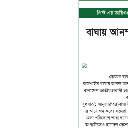
প্রিন্ট এর তারি
বাঘায় আনন
দোযেল,বাঘা
রাজশাহীর বাঘায় আনন্দ আন
বালাদেশ জাতীয়তাবাদী ছাত্র
ক
বুধবার(১ জানুয়ারি’২৫)বাঘ
এর আয়োজন করে। বক্তারা ব
মেলা পরিবেশে তারা ছাত্রদ
আগামীতেও ছাত্রদল দেশে