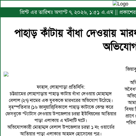
প্রিন্ট এর তারিখঃ অগাস্ট ৭, ২০২৬, ১:৫১ এ.এম || প্রকাশে
পাহাড় কাঁটায় বাঁধা দেওয়ায় মার
অভিযো
জিয়াব
অভ
ফাহাদ, লোহাগাড়া প্রতিনিধি:
অবৈধভ
চট্টগ্রামের লোহাগাড়ায় পাহাড় কাটায় বাঁধা দেওয়ায় মোহাম্মদ
অভিয
বেলাল (২৭) নামের এক যুবককে মারধরের অভিযোগ উঠেছে।
আমা
বৃহস্পতিবার (১৬ জানুয়ারি)বিকালে পাহাড় কাটাকে কেন্দ্র করে
বিষয় 
ফেসবুকে স্ট্যাটাস দেওয়ায় উপজেলার চরম্বা ইউনিয়নের আতিয়ার
প্রাণ
পাড়া এলাকায় এ ঘটনাটি ঘটে।
পরিবা
অভিযোগকারী মোহাম্মদ বেলাল উপজেলার চরম্বা ১ নং ওয়ার্ডের
আতিয়ার পাড়া এলাকার আহমদ হোসেনের পুত্র।