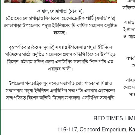
আলী 
উদ্দি
ফাহাদ, লোহাগাড়া (চট্টগ্রাম):
চট্টগ্রামের লোহাগাড়ায় লিবারেল ডেমোক্রেটিক পার্টি (এলডিপি’র)
এছাড়া
লোহাগাড়া উপজেলার পদুয়া ইউনিয়নের দ্বি-বার্ষিক সম্মেলন অনুষ্ঠিত
ইস্কান
হয়েছে।
ও মোহ
বৃহস্পতিবার (২৩ জানুয়ারি) সন্ধ্যায় উপজেলার পদুয়া ইউনিয়ন
পরিষদের মাঠে অনুষ্ঠিত সম্মেলনে প্রধান অতিথি হিসেবে উপস্হিত
অপরদি
ছিলেন’ চট্টগ্রাম দক্ষিণ জেলা এলডিপির সভাপতি শিল্পপতি এম
ম
এয়াকুব আলী।
সাহা
উপজেলা গনতান্ত্রিক যুবদলের সভাপতি মোঃ শাহজাদা মিয়া’র
মোঃ স
সঞ্চালনায় পদুয়া ইউনিয়ন এলডিপির সভাপতি একরাম হোসেনের
সা
সভাপতিত্বে বিশেষ অতিথি ছিলেন উপজেলা এলডিপির সভাপতি
RED TIMES LIM
116-117, Concord Emporium, Ka