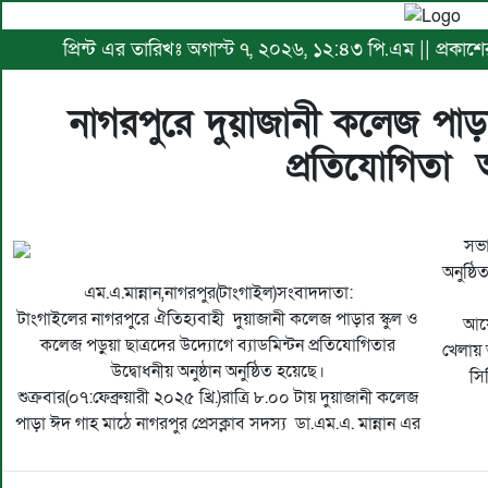
প্রিন্ট এর তারিখঃ অগাস্ট ৭, ২০২৬, ১২:৪৩ পি.এম || প্রকাশে
নাগরপুরে দুয়াজানী কলেজ পাড়া
প্রতিযোগিতা অ
সভা
অনুষ্ঠ
এম.এ.মান্নান,নাগরপুর(টাংগাইল)সংবাদদাতা:
টাংগাইলের নাগরপুরে ঐতিহ্যবাহী দুয়াজানী কলেজ পাড়ার স্কুল ও
আয়ো
কলেজ পড়ুয়া ছাত্রদের উদ্যোগে ব্যাডমিন্টন প্রতিযোগিতার
খেলায় 
উদ্বোধনীয় অনুষ্ঠান অনুষ্ঠিত হয়েছে।
সি
শুক্রবার(০৭:ফেব্রুয়ারী ২০২৫ খ্রি.)রাত্রি ৮.০০ টায় দুয়াজানী কলেজ
পাড়া ঈদ গাহ মাঠে নাগরপুর প্রেসক্লাব সদস্য ডা.এম.এ. মান্নান এর