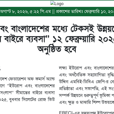
ঃ অগাস্ট ৮, ২০২৬, ৫:২২ পি.এম || প্রকাশের তারিখঃ ফেব্রুয়ারি ১০, ২
ং বাংলাদেশের মধ্যে টেকসই উন্নয়
ের বাইরে ব্যবসা’’ ১২ ফেব্রুয়ারি ২
অনুষ্ঠিত হবে
,
লক্ষ্য ইউরোপ এবং বাংলাদেশের ম
এবং অর্থনৈতিক সহযোগিতা বৃদ্ধ
েশ ফেডারেশন অফ কমার্স অ্যান্ড
উদ্দিন এমবিই-ডিবিএ জেপি-র ন
দ্যোগে ‘‘ইউরোপ এবং বাংলাদেশের
প্রতিষ্ঠাতা এবং সভাপতি, এই সংস্থ
সংলাপ’’ সীমান্তের বাইরে ব্যবসা
সম্পর্ক উন্নয়নে গুরুত্বপূর্ণ ভূমি
২০২৫, বুধবার সিলেটের রোজ ভিউ
এবং ক্ষুদ্র ও মাঝারি শিল্প উভয়ক
EBFCI-এর সদস্যপদ ইউরোপের বিভ