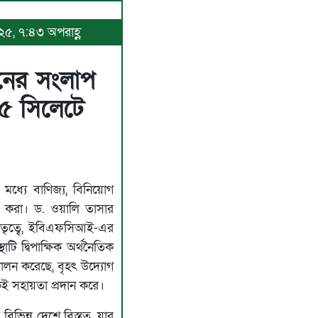
০২৫, ৭:৪৩ অপরাহ্ণ
নের সংলাপ
০২৫ সিলেটে
ধ্যে বাণিজ্য, বিনিয়োগ
ি করা। ড. ওয়ালি তাসার
েতৃত্বে, ইবিএফসিআই-এর
াটি দ্বিপাক্ষিক অর্থনৈতিক
কা পালন করেছে, বৃহৎ উদ্যোগ
েই সহায়তা প্রদান করে।
িন্ন দেশে বিস্তৃত, যার