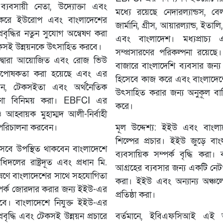
ব্যবসায়ী নেতা, উদ্যোক্তা এবং
মধ্যে রয়েছে নেদারল্যান্ডস, বেলজি
 করে ইউরোপ এবং বাংলাদেশের
জার্মানি, গ্রীস, আয়ারল্যান্ড, ইতালি
বৃদ্ধির নতুন সুযোগ অন্বেষণ করা
এবং বাংলাদেশ। মধ্যপ্রাচ্য
েকসই উন্নয়নকে উৎসাহিত করবে।
সম্প্রসারণের পরিকল্পনা রয়েছে
 দ্বারা আয়োজিত এবং রোজ ভিউ
বাজারে বাংলাদেশি ব্যবসার জন্য 
ৃষ্ঠপোষকতা করা হয়েছে এবং এর
হিসেবে কাজ করে এবং বাংলাদেশ
্ভাবন, টেকসইতা এবং অর্থনৈতিক
উৎসাহিত করার জন্য অনুকূল বাণি
ণা বিনিময় করা। EBFCI এর
করে।
 আহ্বায়ক মুহাম্মদ আলী-নির্বাহী
 পরিচালনা করবেন।
মূল উদ্দেশ্য: ইইউ এবং বাংলা
শিল্পের প্রচার। ইইউ জুড়ে বাং
হিসেবে উপস্থিত থাকবেন বাংলাদেশে
ব্যবসায়িক সম্পর্ক বৃদ্ধি করা।
িধিদলের রাষ্ট্রদূত এবং প্রধান মি.
আগ্রহের ব্যবসার জন্য একটি নেটওয
াষণে বাংলাদেশের সাথে সহযোগিতা
করা। ইইউ এবং অন্যান্য অঞ্চলে 
ম্পর্ক জোরদার করার জন্য ইইউ-এর
প্রতিষ্ঠা করা।
বে। বাংলাদেশে নিযুক্ত ইইউ-এর
্রবৃদ্ধি এবং টেকসই উন্নয়ন প্রচারে
বর্তমানে, ইবিএফসিআই এই অ