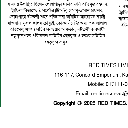
উ
এ সময় উপস্থিত ছিলেন লোহাগাড়া থানার ওসি আরিফুর রহমান,
যানজ
ট্রাফিক বিভাগের ইন্সপেক্টর (টিআই) হাসানুজ্জামান হায়দার,
ট্রা
লোহাগাড়া বটতলী শহর পরিচালনা কমিটির আহবায়ক কাজী
বাজা
মাওলানা নুরুল আলম চৌধুরী, কো-অর্ডিনেটর অধ্যাপক জালাল
ইউএ
আহমেদ, সদস্য সচিব সরওয়ার আকতার, বটতলী ব্যবসায়ী
নেতৃবৃন্দ,শহর পরিচালনা কমিটির নেতৃবৃন্দ ও হকার সমিতির
নেতৃবৃন্দ প্রমূখ।
RED TIMES LIM
116-117, Concord Emporium, Ka
Mobile: 017111-
Email: redtimesnews@
Copyright © 2026 RED TIMES. A