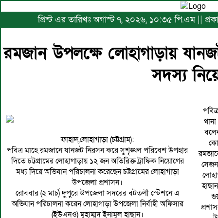
প্রিন্ট এর তারিখঃ অগাস্ট ৭, ২০২৬, ১০:৩৫ পি.এম || প্রক
রমজান উপলক্ষে লোহাগাড়ায় যান
সদস্য নি
পবিত
থানা
বলেন
ফাহাদ,লোহাগাড়া (চট্টগ্রাম):
কো
পবিত্র মাহে রমজানে যানজট নিরসন করে সুশৃঙ্খল পরিবেশ উপহার
রমজানে
দিতে চট্টগ্রামের লোহাগাড়ায় ১২ জন অতিরিক্ত ট্রাফিক নিয়োগের
সেজন্
মধ্য দিয়ে অভিযান পরিচালনা করেছেন চট্টগ্রামের লোহাগাড়া
লোহা
উপজেলা প্রশাসন।
হাছা
রোববার (২ মার্চ) দুপুরে উপজেলা সদরের বটতলী স্টেশনে এ
গু
অভিযান পরিচালনা করেন লোহাগাড়া উপজেলা নির্বাহী অফিসার
প্রশা
(ইউএনও) মুহাম্মদ ইনামুল হাছান।