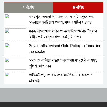
নিরাপত্তার নিশ্চয়তা পেলে ‘দেশে ফিরতে প্রস্তুত’ সাকিব,
সর্বশেষ
জনপ্রিয়
বিচারের মুখোমুখি হতেও ভয় নেই
নাগরপুরে এনসিপির আহ্বায়ক কমিটি অনুমোদন:
চট্টগ্রামে সাবেক শিক্ষামন্ত্রী নওফেলের বাসভবনে আগুন
আহ্বায়ক তারিয়াশ পলাশ, সদস্য সচিব সরদার
আশরাফ
সবুজ বাংলাদেশ গড়ার প্রত্যয়ে সিলেটে বাবৌযুপ’র
বগুড়ায় ও সিলেটে দুই ঘণ্টার ব্যবধানে সড়ক দুর্ঘটনায়
দ্বিতীয় পর্যায়ে বৃক্ষরোপণ কর্মসূচি সম্পন্ন
শিশুসহ প্রাণ গেল ১৫ জনের
Govt drafts revised Gold Policy to formalise
ঢাকায় বাসভবনে অগ্নিকাণ্ড, স্ত্রীসহ হাসপাতালে ভর্তি
the sector
পাকিস্তান হাইকমিশনার
আবারও আলিয়া মাদ্রাসা এলাকায় সংঘর্ষের আশঙ্কা,
আওয়ামী লীগ আমাদের শত্রু নয়, অচিরেই আওয়ামী
পুলিশ মোতায়েন
লীগ বিএনপির সঙ্গে মিশে যাবে: সংসদ সদস্য নাছির
প্রাইভেট পড়ালে বন্ধ হবে এমপিও: সমাজকল্যাণ
শহীদ আহসান জুলাই যোদ্ধা নন—দাবি বিএনপি নেতার,
প্রতিমন্ত্রী
জামায়াত নেতা বললেন, ‘সারজিসও ছাত্রলীগ করতেন’
৫৪ রানে অলআউট হয়ে ইনিংস ব্যবধানে হারল
সাকিব আল হাসানের বাড়িতে পেট্রোল ঢেলে আগুন
বাংলাদেশ
দেওয়ার চেষ্টা, ভাঙচুর
ড্যাবের প্রতিষ্ঠাবার্ষিকীতে চিকিৎসক সমাবেশের
গাজীপুর-৫ আসনের সাবেক এমপি আখতারুজ্জামান