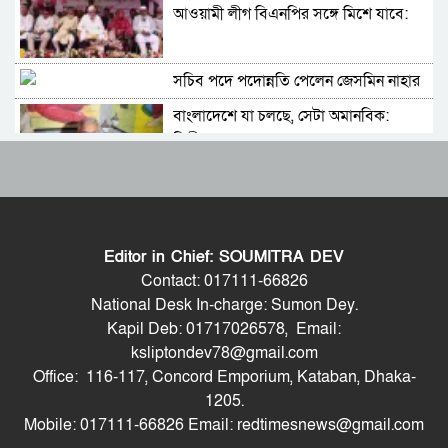
আওয়ামী লীগ বিএনপির সঙ্গে মিশে যাবে:
সংসদ সদস্য নাছির
সচিব পদে পদোন্নতি পেলেন জেসমিন নাহার
বাংলাদেশে যা চলছে, সেটা অমানবিক:
দিলীপ ঘোষ
পুলিশের ৭ কর্মকর্তাকে বদলি
পাইপলাইনের মাধ্যমে ভারত থেকে আরও
Editor in Chief: SOUMITRA DEV
বেশি ডিজেল চেয়েছি: জ্বালানিমন্ত্রী
Contact: 017111-66826
শহীদ আহসান জুলাই যোদ্ধা নন—দাবি
National Desk In-charge: Sumon Dey.
বিএনপি নেতার, জামায়াত নেতা বললেন,
Kapil Deb: 01717026578, Email:
‘সারজিসও ছাত্রলীগ করতেন’
ksliptondev78@gmail.com
যথাযোগ্য মর্যাদায় সিলেটে জুলাই
Office: 116-117, Concord Emporium, Kataban, Dhaka-
গণঅভ্যুত্থান দিবস পালিত
1205.
সাকিব আল হাসানের বাড়িতে পেট্রোল ঢেলে
Mobile: 017111-66826 Email: redtimesnews@gmail.com
আগুন দেওয়ার চেষ্টা, ভাঙচুর