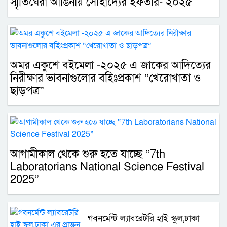
স্মৃতিঘেরা আঙিনায় সৌহার্দ্যের ইফতার- ২০২৫
অমর একুশে বইমেলা -২০২৫ এ জাকের আদিত্যের
নিরীক্ষার ভাবনাগুলোর বহিঃপ্রকাশ “খেরোখাতা ও
ছাড়পত্র”
আগামীকাল থেকে শুরু হতে যাচ্ছে “7th
Laboratorians National Science Festival
2025”
গবনর্মেন্ট ল্যাবরেটরি হাই স্কুল,ঢাকা