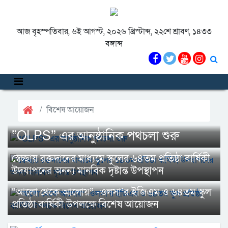
আজ বৃহস্পতিবার, ৬ই আগস্ট, ২০২৬ খ্রিস্টাব্দ, ২২শে শ্রাবণ, ১৪৩৩
বঙ্গাব্দ
বিশেষ আয়োজন
“OLPS” এর আনুষ্ঠানিক পথচলা শুরু
স্বেচ্ছায় রক্তদানের মাধ্যমে স্কুলের ৬৪তম প্রতিষ্ঠা বার্ষিকী
উদযাপনের অনন্য মানবিক দৃষ্টান্ত উপস্থাপন
“আলো থেকে আলোয়” -ওলসা’র ইজিএম ও ৬৪তম স্কুল
প্রতিষ্ঠা বার্ষিকী উপলক্ষে বিশেষ আয়োজন