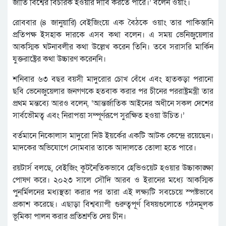
জাতি বিশ্বের বিচারক হওয়ার দাবি করতে পারে।’ বলেন ওয়াং।
রোববার (৪ জানুয়ারি) বেইজিংয়ে এক বৈঠকে ওয়াং তার পাকিস্তানি
প্রতিপক্ষ ইসহাক দারকে এসব কথা বলেন। এ সময় ভেনিজুয়েলার
আকস্মিক ঘটনাবলীর কথা উল্লেখ করেন তিনি। তবে সরাসরি মার্কিন
যুক্তরাষ্ট্রের কথা উচ্চারণ করেননি।
শনিবার ৬৩ বছর বয়সী মাদুরোর চোখ বেঁধে এবং হাতকড়া পরানো
ছবি ভেনেজুয়েলার জনগণকে হতবাক করার পর চীনের পররাষ্ট্রমন্ত্রী তার
প্রথম মন্তব্যে আরও বলেন, ‘আন্তর্জাতিক আইনের অধীনে সকল দেশের
সার্বভৌমত্ব এবং নিরাপত্তা সম্পূর্ণরূপে সুরক্ষিত হওয়া উচিত।’
বর্তমানে নিকোলাস মাদুরো নিউ ইয়র্কের একটি আটক কেন্দ্রে রয়েছেন।
মাদকের অভিযোগে সোমবার তাকে আদালতে তোলা হতে পারে।
রয়টার্স বলছে, বেইজিং কূটনৈতিকভাবে হেভিওয়েট হওয়ার উচ্চাকাঙ্ক্ষা
পোষণ করে। ২০২৩ সালে সৌদি আরব ও ইরানের মধ্যে আকস্মিক
পুনর্মিলনের মধ্যস্থতা করার পর তারা এই লক্ষ্যটি সবচেয়ে স্পষ্টভাবে
প্রকাশ করেছে। এছাড়া বিশ্বব্যাপী গুরুত্বপূর্ণ বিষয়গুলোতে গঠনমূলক
ভূমিকা পালন করার প্রতিশ্রুতি দেয় চীন।