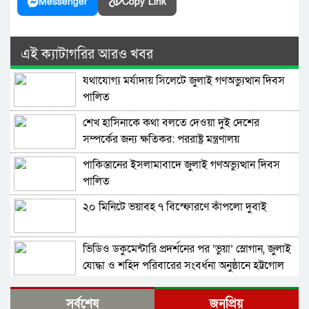
Messenger
Copy Link
এই ক্যাটাগরির আরও খবর
যথাযোগ্য মর্যাদায় সিলেটে জুলাই গণঅভ্যুত্থান দিবস
পালিত
শেখ হাসিনাকে কথা বলতে দেওয়া দুই দেশের
সম্পর্কের জন্য ক্ষতিকর: পররাষ্ট্র মন্ত্রণালয়
পাকিস্তানের ইসলামাবাদে জুলাই গণঅভ্যুত্থান দিবস
পালিত
২০ মিনিটে ভয়াবহ ৭ বিস্ফোরণে কাঁপলো দুবাই
ভিডিও ডকুমেন্টারি প্রদর্শনের পর ‘ভুয়া’ স্লোগান, জুলাই
যোদ্ধা ও শহিদ পরিবারের সংবর্ধনা অনুষ্ঠানে হট্টগোল
সাবেক প্রধানমন্ত্রী শেখ হাসিনাকে সেদিন ভারতে পৌঁছে
সর্বশেষ
জনপ্রিয়
দেন যারা, প্রকাশ্যে এলো নতুন তথ্য