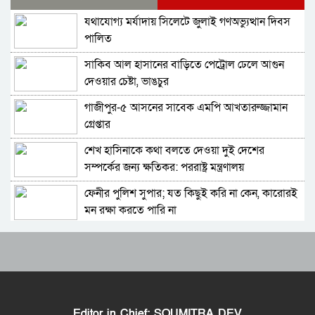
যথাযোগ্য মর্যাদায় সিলেটে জুলাই গণঅভ্যুত্থান দিবস
মন্ত্রিসভা থেকে বাদ পড়তে পারেন অনেকেই, নতুন করে
পালিত
আলোচনায় যেসব নাম
সাকিব আল হাসানের বাড়িতে পেট্রোল ঢেলে আগুন
সংবিধান থেকে বাতিল হতে পারে শেখ মুজিবুর
দেওয়ার চেষ্টা, ভাঙচুর
রহমানের ‘জাতির পিতা’ স্বীকৃতি
গাজীপুর-৫ আসনের সাবেক এমপি আখতারুজ্জামান
চিফ প্রসিকিউটর; বিদ্বেষমূলক না হলে হাসিনার বক্তব্য
গ্রেপ্তার
প্রচারে আইনগত বাধা নেই
শেখ হাসিনাকে কথা বলতে দেওয়া দুই দেশের
ইরাক সফরে হঠাৎ ইরানের পররাষ্ট্রমন্ত্রী আব্বাস
সম্পর্কের জন্য ক্ষতিকর: পররাষ্ট্র মন্ত্রণালয়
আরাগচি
ফেনীর পুলিশ সুপার; যত কিছুই করি না কেন, কারোরই
শেখ হাসিনার বক্তব্য দেওয়ার সঙ্গে ভারত সরকারের
মন রক্ষা করতে পারি না
কোনও সম্পর্ক নেই: রণধীর জয়সোয়াল
Moulvibazar Observes July Mass Uprising
দেশব্যাপী ৫ আগস্টকে ঘিরে নিরাপত্তা ব্যবস্থা
Day 2026 with Due Respect
জোরদার: স্বরাষ্ট্রমন্ত্রী
জুলাই গণঅভ্যুত্থান দিবসে হবিগঞ্জে শহীদদের প্রতি
ভারত সীমান্তে ২৫০টি অত্যাধুনিক চীনা যুদ্ধযান
জেলা পুলিশের শ্রদ্ধা
মোতায়েন করলো পাকিস্তান
Editor in Chief: SOUMITRA DEV