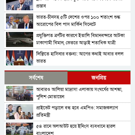
প্রস্তাব
ভারত-চীনসহ ৫টি দেশের ওপর ১০০ শতাংশ শুল্ক
আরোপের বিল পাস মার্কিন সিনেটে
প্রযুক্তিগত ত্রুটির কারণে ইতালি বিমানবন্দরে আটকা
ঢাকাগামী বিমান, ভেতরে আড়াই শতাধিক যাত্রী
দিল্লিতে হাসিনার বক্তব্য: আগের কথাই আবার বলল
ভারত
বাংলাদেশ-পাকিস্তানসহ ১৩ দেশের জোট, কমান্ডার
সর্বশেষ
জনপ্রিয়
নিয়োগ দিল সৌদি আরব
আবারও আলিয়া মাদ্রাসা এলাকায় সংঘর্ষের আশঙ্কা,
ভারতের চিকেন নেক নিয়ে নতুন পরিকল্পনা
পুলিশ মোতায়েন
প্রাইভেট পড়ালে বন্ধ হবে এমপিও: সমাজকল্যাণ
শুভেন্দুর কৌশলে বদলে যাচ্ছে পশ্চিমবঙ্গের রাজনীতির
প্রতিমন্ত্রী
সমীকরণ
৫৪ রানে অলআউট হয়ে ইনিংস ব্যবধানে হারল
বাংলাদেশের সঙ্গে ফারাক্কা চুক্তি নবায়ন না করার দাবি
বাংলাদেশ
ভারতীয় এমপির