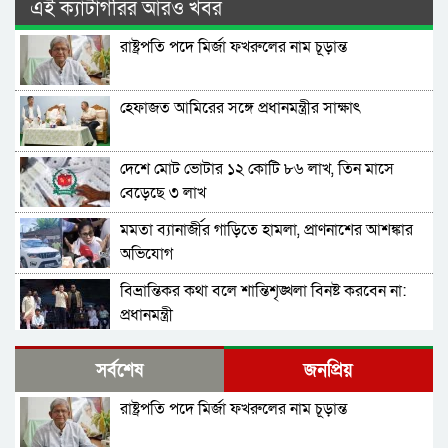
এই ক্যাটাগরির আরও খবর
রাষ্ট্রপতি পদে মির্জা ফখরুলের নাম চূড়ান্ত
হেফাজত আমিরের সঙ্গে প্রধানমন্ত্রীর সাক্ষাৎ
দেশে মোট ভোটার ১২ কোটি ৮৬ লাখ, তিন মাসে
বেড়েছে ৩ লাখ
মমতা ব্যানার্জীর গাড়িতে হামলা, প্রাণনাশের আশঙ্কার
অভিযোগ
বিভ্রান্তিকর কথা বলে শান্তিশৃঙ্খলা বিনষ্ট করবেন না:
প্রধানমন্ত্রী
যুক্তরাষ্ট্রের সঙ্গে সমঝোতায় পৌঁছানোর এখনই ‘সেরা
সর্বশেষ
জনপ্রিয়
সময়’: পেজেশকিয়ান
রাষ্ট্রপতি পদে মির্জা ফখরুলের নাম চূড়ান্ত
সালমান শাহ হত্যা মামলায় খল-অভিনেতা ডন আটক