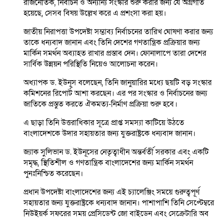
রাজনৈতিক, নির্বাচন ও অন্যান্য সংস্কার শুরু করার জন্য যে অগ্রগতি
হয়েছে, সেসব বিষয় উল্লেখ করে এ প্রশংসা করা হয়।
জাতীয় নিরাপত্তা উপদেষ্টা সম্ভাব্য নির্বাচনের তারিখ ঘোষণা করার জন্য
তাকে ধন্যবাদ জানান এবং তিনি দেশের গণতান্ত্রিক প্রক্রিয়ার জন্য
মার্কিন সমর্থন অব্যাহত রাখার প্রস্তাব দেন। ফোনালাপে তারা দেশের
সার্বিক উন্নয়ন পরিস্থিতি নিয়েও আলোচনা করেন।
অধ্যাপক ড. ইউনূস বলেছেন, তিনি জানুয়ারির মধ্যে ছয়টি বড় সংস্কার
কমিশনের রিপোর্ট আশা করছেন। এর পর সংস্কার ও নির্বাচনের জন্য
জাতিকে প্রস্তুত করতে ঐকমত্য-নির্মাণ প্রক্রিয়া শুরু হবে।
এ ছাড়া তিনি উত্তরাধিকার সূত্রে প্রাপ্ত সমস্যা কাটিয়ে উঠতে
বাংলাদেশকে উদার সহায়তার জন্য যুক্তরাষ্ট্রকে ধন্যবাদ জানান।
জ্যাক সুলিভান ড. ইউনূসের নেতৃত্বাধীন অন্তর্বর্তী সরকার এবং একটি
সমৃদ্ধ, স্থিতিশীল ও গণতান্ত্রিক বাংলাদেশের জন্য মার্কিন সমর্থন
পুনঃনিশ্চিত করেছেন।
প্রধান উপদেষ্টা বাংলাদেশের জন্য এই চ্যালেঞ্জিং সময়ে গুরুত্বপূর্ণ
সহায়তার জন্য যুক্তরাষ্ট্রকে ধন্যবাদ জানান। পাশাপাশি তিনি সেপ্টেম্বরে
নিউইয়র্ক সফরের সময় প্রেসিডেন্ট জো বাইডেন এবং সেক্রেটারি অব