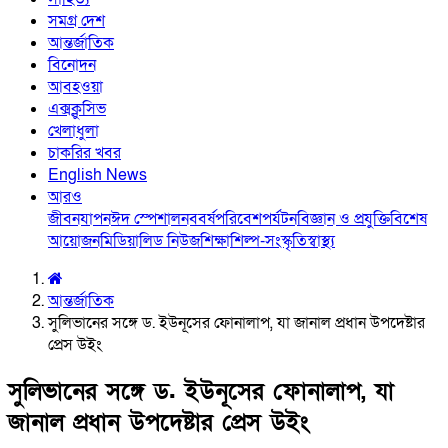
সমগ্র দেশ
আন্তর্জাতিক
বিনোদন
আবহওয়া
এক্সক্লুসিভ
খেলাধুলা
চাকরির খবর
English News
আরও
জীবনযাপন
ঈদ স্পেশাল
নববর্ষ
পরিবেশ
পর্যটন
বিজ্ঞান ও প্রযুক্তি
বিশেষ
আয়োজন
মিডিয়া
লিড নিউজ
শিক্ষা
শিল্প-সংস্কৃতি
স্বাস্থ্য
আন্তর্জাতিক
সুলিভানের সঙ্গে ড. ইউনূসের ফোনালাপ, যা জানাল প্রধান উপদেষ্টার
প্রেস উইং
সুলিভানের সঙ্গে ড. ইউনূসের ফোনালাপ, যা
জানাল প্রধান উপদেষ্টার প্রেস উইং