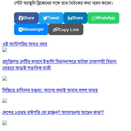
স্টেট অ্যান্থনি ব্লিঙ্কেনের সঙ্গে তার বৈঠকের কথা স্মরণ করেন।
Share
Tweet
Share
WhatsApp
Messenger
Copy Link
এই ক্যাটাগরির আরও খবর
প্রযুক্তিগত ত্রুটির কারণে ইতালি বিমানবন্দরে আটকা ঢাকাগামী বিমান,
ভেতরে আড়াই শতাধিক যাত্রী
দিল্লিতে হাসিনার বক্তব্য: আগের কথাই আবার বলল ভারত
দেশের ২৩তম রাষ্ট্রপতি কে হচ্ছেন? আলোচনায় আছেন কারা?