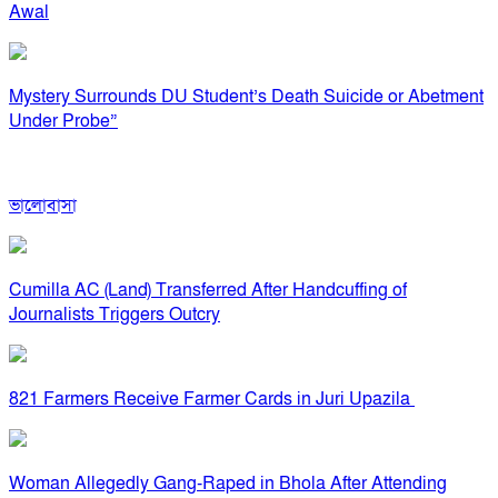
Awal
Mystery Surrounds DU Student’s Death Suicide or Abetment
Under Probe”
ভালোবাসা
Cumilla AC (Land) Transferred After Handcuffing of
Journalists Triggers Outcry
821 Farmers Receive Farmer Cards in Juri Upazila
Woman Allegedly Gang-Raped in Bhola After Attending