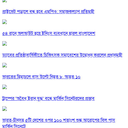
প্রাইভেট পড়ালে বন্ধ হবে এমপিও: সমাজকল্যাণ প্রতিমন্ত্রী
৫৪ রানে অলআউট হয়ে ইনিংস ব্যবধানে হারল বাংলাদেশ
ড্যাবের প্রতিষ্ঠাবার্ষিকীতে চিকিৎসক সমাবেশের উদ্বোধন করলেন প্রধানমন্ত্রী
ভারতের হিমাচলে বাস উল্টে নিহত ৮, আহত ১০
ট্রাম্পের ‘অবৈধ ইরান যুদ্ধ’ বন্ধে মার্কিন সিনেটরদের প্রস্তাব
ভারত-চীনসহ ৫টি দেশের ওপর ১০০ শতাংশ শুল্ক আরোপের বিল পাস
মার্কিন সিনেটে