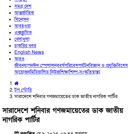
সমগ্র দেশ
আন্তর্জাতিক
বিনোদন
আবহওয়া
এক্সক্লুসিভ
খেলাধুলা
চাকরির খবর
English News
আরও
জীবনযাপন
ঈদ স্পেশাল
নববর্ষ
পরিবেশ
পর্যটন
বিজ্ঞান ও প্রযুক্তি
বিশেষ
আয়োজন
মিডিয়া
লিড নিউজ
শিক্ষা
শিল্প-সংস্কৃতি
স্বাস্থ্য
টপ স্টোরি
সারাদেশে শনিবার গণজমায়েতের ডাক জাতীয় নাগরিক পার্টির
সারাদেশে শনিবার গণজমায়েতের ডাক জাতীয়
নাগরিক পার্টির
প্রকাশিত
মে ৯, ২০২৫, ০৬:৪৪ অপরাহ্ণ