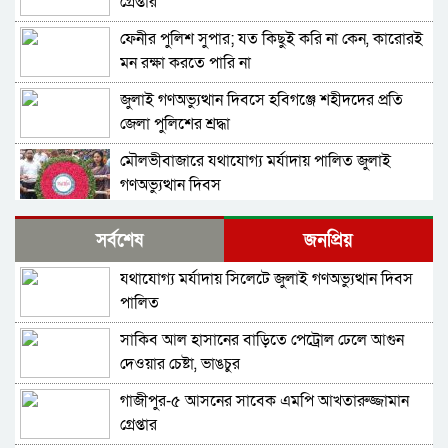
গ্রেপ্তার
ফেনীর পুলিশ সুপার; যত কিছুই করি না কেন, কারোরই
মন রক্ষা করতে পারি না
জুলাই গণঅভ্যুত্থান দিবসে হবিগঞ্জে শহীদদের প্রতি
জেলা পুলিশের শ্রদ্ধা
মৌলভীবাজারে যথাযোগ্য মর্যাদায় পালিত জুলাই
গণঅভ্যুত্থান দিবস
কুষ্টিয়ায় নানা আয়োজনে জুলাই গণঅভ্যুত্থান দিবস
সর্বশেষ
জনপ্রিয়
পালিত
যথাযোগ্য মর্যাদায় সিলেটে জুলাই গণঅভ্যুত্থান দিবস
বহিরাগতদের নিয়ে র‍্যালি করার অভিযোগকে কেন্দ্র
পালিত
করে বরিশাল বিশ্ববিদ্যালয়ে ছাত্রদল-শিবির সংঘর্ষ,
আহত ১০
সাকিব আল হাসানের বাড়িতে পেট্রোল ঢেলে আগুন
বেগম রোকেয়া বিশ্ববিদ্যালয়ে ছাত্রদল-শিবির সংঘর্ষ,
দেওয়ার চেষ্টা, ভাঙচুর
আহত অন্তত ২০
গাজীপুর-৫ আসনের সাবেক এমপি আখতারুজ্জামান
মদপান করে দুই রুশ নাগরিকের মারামারিতে
গ্রেপ্তার
একজনের মৃত্যু, আরেকজন আইসিইউতে