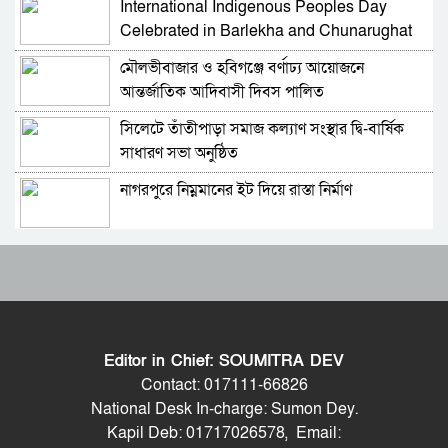
International Indigenous Peoples Day
জাতীয় সংসদের বিশেষ অধিবেশন ডাকা হচ্ছে
Celebrated in Barlekha and Chunarughat
মৌলভীবাজার ও হবিগঞ্জে বর্ণাঢ্য আয়োজনে
বগুড়ায় ও সিলেটে দুই ঘণ্টার ব্যবধানে সড়ক দুর্ঘটনায়
আন্তর্জাতিক আদিবাসী দিবস পালিত
শিশুসহ প্রাণ গেল ১৫ জনের
সিলেটে তাঁতীপাড়া সমাজ কল্যাণ সংস্থার দ্বি-বার্ষিক
বিমানবন্দরে ভিআইপি-সিআইপিসহ সবাইকে তল্লাশির
সাধারণ সভা অনুষ্ঠিত
নির্দেশ
নাগরপুরে নিম্নমানের ইট দিয়ে রাস্তা নির্মাণ
বিটিভির মহাপরিচালক হলেন কাজী জেসিন
রাষ্ট্রপতি পদে মির্জা ফখরুলের নাম চূড়ান্ত
র‍্যাব বিলুপ্ত করে আনা হচ্ছে নতুন বাহিনী
হেফাজত আমিরের সঙ্গে প্রধানমন্ত্রীর সাক্ষাৎ
ভারত সফরের সিদ্ধান্ত প্রধানমন্ত্রী নেবেন: পররাষ্ট্র
প্রতিমন্ত্রী
Editor in Chief: SOUMITRA DEV
দেশে মোট ভোটার ১২ কোটি ৮৬ লাখ, তিন মাসে
সচিব পদে পদোন্নতি পেলেন জেসমিন নাহার
Contact: 017111-66826
বেড়েছে ৩ লাখ
National Desk In-charge: Sumon Dey.
Kapil Deb: 01717026578, Email:
মমতা ব্যানার্জীর গাড়িতে হামলা, প্রাণনাশের আশঙ্কার
পুলিশের ৭ কর্মকর্তাকে বদলি