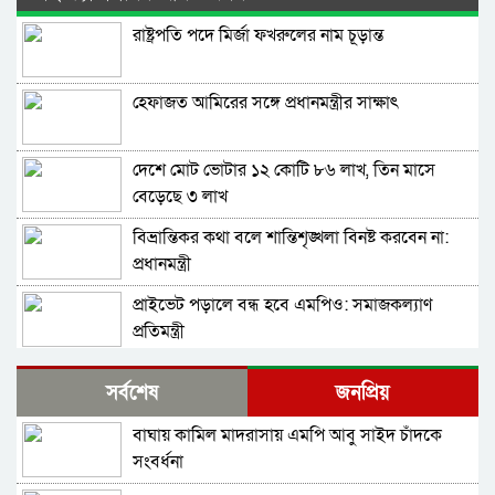
রাষ্ট্রপতি পদে মির্জা ফখরুলের নাম চূড়ান্ত
হেফাজত আমিরের সঙ্গে প্রধানমন্ত্রীর সাক্ষাৎ
দেশে মোট ভোটার ১২ কোটি ৮৬ লাখ, তিন মাসে
বেড়েছে ৩ লাখ
বিভ্রান্তিকর কথা বলে শান্তিশৃঙ্খলা বিনষ্ট করবেন না:
প্রধানমন্ত্রী
প্রাইভেট পড়ালে বন্ধ হবে এমপিও: সমাজকল্যাণ
প্রতিমন্ত্রী
ড্যাবের প্রতিষ্ঠাবার্ষিকীতে চিকিৎসক সমাবেশের
সর্বশেষ
জনপ্রিয়
উদ্বোধন করলেন প্রধানমন্ত্রী
বাঘায় কামিল মাদরাসায় এমপি আবু সাইদ চাঁদকে
দেশের ২৩তম রাষ্ট্রপতি কে হচ্ছেন? আলোচনায় আছেন
সংবর্ধনা
কারা?