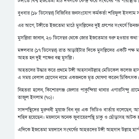
টঙ্গীতে বিশ্ব ইজতেমা মাঠ দখলকে কেন্দ্র করে সংঘর্ষের পর পরিস্থিতি নি
বুধবার (১৮ ডিসেম্বর) বিজিবির জনসংযোগ কর্মকর্তা শরিফুল ইসলাম 
এর আগে, টঙ্গীতে ইজতেমা মাঠে মুসল্লিদের দুই গ্রুপের সংঘর্ষে 
মুসল্লিরা জানান, ২০ ডিসেম্বর থেকে জোর ইজতেমার শুরু হওয়ার কথা
মঙ্গলবার (১৭ ডিসেম্বর) রাত আড়াইটার দিকে মুসল্লিদের একটি পক্ষ মা
আহত হন দুই পক্ষের বহু মুসল্লি।
আহতদের উদ্ধার করে প্রথমে টঙ্গী আহসানউল্লাহ মেডিকেল কলেজ হাস
এ সময় বেলাল হোসেন নামে একজনকে মৃত ঘোষণা করেন চিকিৎসক
নিহতরা হলেন, কিশোরগঞ্জ জেলার পাকুন্দিয়া থানার এগারসিন্দু গ্র
তাজুল ইসলাম (৭০)।
সাদপন্থিদের মুরুব্বী মুয়াজ বিন নূর এক ভিডিও বার্তায় বলেছেন
শহিদ হয়েছেন। ময়দানে অনেক জুবায়েরপন্থি চাকু ও ছোঁড়াসহ আটক হচ
এদিকে ইজতেমা ময়দানে সংঘর্ষের আহতদের টঙ্গী আহসান উল্লাহ মাস্