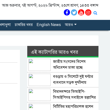
আজ শুক্রবার, ৭ই আগস্ট, ২০২৬ খ্রিস্টাব্দ, ২৩শে শ্রাবণ, ১৪৩৩ বঙ্গাব্দ
েলাধুলা
চাকরির খবর
English News
আরও
এই ক্যাটাগরির আরও খবর
জাতীয় সংসদের বিশেষ
অধিবেশন ডাকা হচ্ছে
বগুড়ায় ও সিলেটে দুই ঘণ্টার
ব্যবধানে সড়ক দুর্ঘটনায়
শিশুসহ প্রাণ গেল ১৫ জনের
বিমানবন্দরে ভিআইপি-
সিআইপিসহ সবাইকে তল্লাশির
নির্দেশ
বিটিভির মহাপরিচালক হলেন