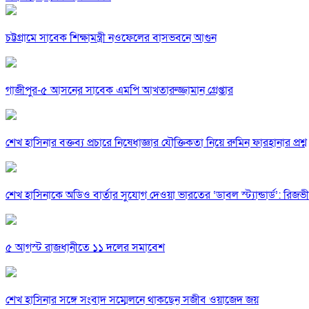
চট্টগ্রামে সাবেক শিক্ষামন্ত্রী নওফেলের বাসভবনে আগুন
গাজীপুর-৫ আসনের সাবেক এমপি আখতারুজ্জামান গ্রেপ্তার
শেখ হাসিনার বক্তব্য প্রচারে নিষেধাজ্ঞার যৌক্তিকতা নিয়ে রুমিন ফারহানার প্রশ্ন
শেখ হাসিনাকে অডিও বার্তার সুযোগ দেওয়া ভারতের ‘ডাবল স্ট্যান্ডার্ড’: রিজভী
৫ আগস্ট রাজধানীতে ১১ দলের সমাবেশ
শেখ হাসিনার সঙ্গে সংবাদ সম্মেলনে থাকছেন সজীব ওয়াজেদ জয়