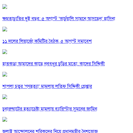
ক্ষমতাচ্যুতির দুই বছর: ৫ অগাস্ট ‘ভার্চুয়ালি সামনে আসছেন’ হাসিনা
১১ দলের লিয়াজোঁ কমিটির বৈঠক, ৫ আগস্ট সমাবেশ
হাতকড়া আমাদের কাছে নববধূর চুড়ির মতো: কাদের সিদ্দিকী
শাপলা চত্বর ‘গণহত্যা’ মামলায় লতিফ সিদ্দিকী গ্রেপ্তার
চুনারুঘাটের হত্যাচেষ্টা মামলায় ব্যারিস্টার সুমনের জামিন
জুলাই আন্দোলনের শরিকদের নিয়ে প্রধানমন্ত্রীর নৈশভোজ