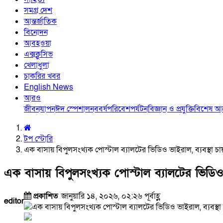
সমগ্র দেশ
আন্তর্জাতিক
বিনোদন
আবহওয়া
এক্সক্লুসিভ
খেলাধুলা
চাকরির খবর
English News
আরও
জীবনযাপন
ঈদ স্পেশাল
নববর্ষ
পরিবেশ
পর্যটন
বিজ্ঞান ও প্রযুক্তি
বিশেষ 
টপ স্টোরি
এক বাসায় বিপুলসংখ্যক পোস্টাল ব্যালটের ভিডিও ভাইরাল, ব্যবস্থা চ
এক বাসায় বিপুলসংখ্যক পোস্টাল ব্যালটের ভিডিও 
প্রকাশিত
জানুয়ারি ১৪, ২০২৬, ০২:২৬ পূর্বাহ্ণ
editor