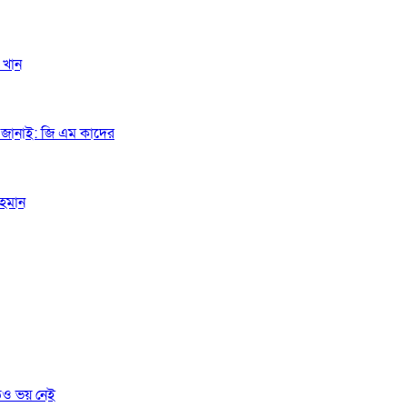
 খান
গত জানাই: জি এম কাদের
রহমান
তেও ভয় নেই