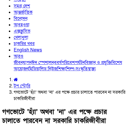
সমগ্র দেশ
আন্তর্জাতিক
বিনোদন
আবহওয়া
এক্সক্লুসিভ
খেলাধুলা
চাকরির খবর
English News
আরও
জীবনযাপন
ঈদ স্পেশাল
নববর্ষ
পরিবেশ
পর্যটন
বিজ্ঞান ও প্রযুক্তি
বিশেষ
আয়োজন
মিডিয়া
লিড নিউজ
শিক্ষা
শিল্প-সংস্কৃতি
স্বাস্থ্য
টপ স্টোরি
গণভোটে ‘হ্যাঁ’ অথবা ‘না’ এর পক্ষে প্রচার চালাতে পারবেন না সরকারি
চাকরিজীবীরা
গণভোটে ‘হ্যাঁ’ অথবা ‘না’ এর পক্ষে প্রচার
চালাতে পারবেন না সরকারি চাকরিজীবীরা