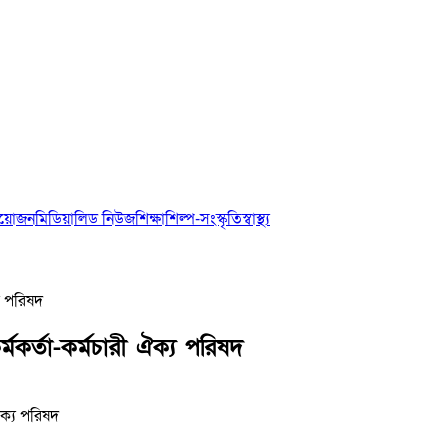
আয়োজন
মিডিয়া
লিড নিউজ
শিক্ষা
শিল্প-সংস্কৃতি
স্বাস্থ্য
য পরিষদ
র্তা-কর্মচারী ঐক্য পরিষদ