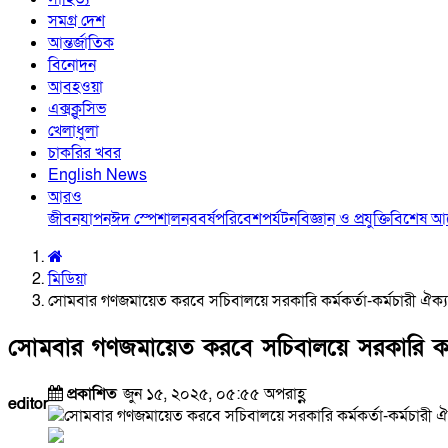
সমগ্র দেশ
আন্তর্জাতিক
বিনোদন
আবহওয়া
এক্সক্লুসিভ
খেলাধুলা
চাকরির খবর
English News
আরও
জীবনযাপন
ঈদ স্পেশাল
নববর্ষ
পরিবেশ
পর্যটন
বিজ্ঞান ও প্রযুক্তি
বিশেষ 
মিডিয়া
সোমবার গণজমায়েত করবে সচিবালয়ে সরকারি কর্মকর্তা-কর্মচারী ঐক্
সোমবার গণজমায়েত করবে সচিবালয়ে সরকারি কর্মক
প্রকাশিত
জুন ১৫, ২০২৫, ০৫:৫৫ অপরাহ্ণ
editor