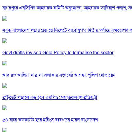
নাগরপুরে এনসিপির আহ্বায়ক কমিটি অনুমোদন: আহ্বায়ক তারিয়াশ পলাশ,
সবুজ বাংলাদেশ গড়ার প্রত্যয়ে সিলেটে বাবৌযুপ’র দ্বিতীয় পর্যায়ে বৃক্ষরোপণ কর্
Govt drafts revised Gold Policy to formalise the sector
আবারও আলিয়া মাদ্রাসা এলাকায় সংঘর্ষের আশঙ্কা, পুলিশ মোতায়েন
প্রাইভেট পড়ালে বন্ধ হবে এমপিও: সমাজকল্যাণ প্রতিমন্ত্রী
৫৪ রানে অলআউট হয়ে ইনিংস ব্যবধানে হারল বাংলাদেশ