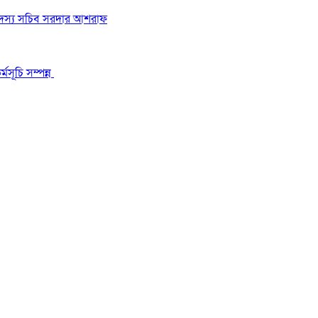
 সদস্য সচিব সরদার আশরাফ
মসূচি সম্পন্ন