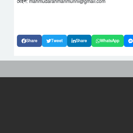
মেইল: mahmudarahmanmunni@gmail.com
Share
Tweet
Share
WhatsApp