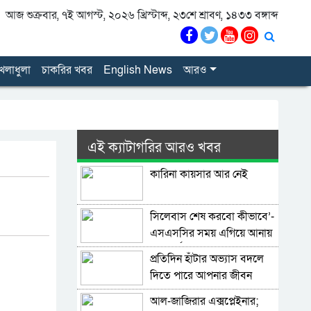
আজ শুক্রবার, ৭ই আগস্ট, ২০২৬ খ্রিস্টাব্দ, ২৩শে শ্রাবণ, ১৪৩৩ বঙ্গাব্দ
েলাধুলা
চাকরির খবর
English News
আরও
এই ক্যাটাগরির আরও খবর
কারিনা কায়সার আর নেই
সিলেবাস শেষ করবো কীভাবে’-
এসএসসির সময় এগিয়ে আনায়
শিক্ষার্থীদের উদ্বেগ
প্রতিদিন হাঁটার অভ্যাস বদলে
দিতে পারে আপনার জীবন
আল-জাজিরার এক্সপ্লেইনার;