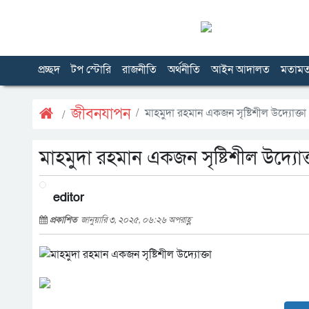
প্রচ্ছদ
টপ স্টোরি
রাজনীতি
অর্থনীতি
আইন আদালত
মতাম
জীবনযাপন
মাহমুদা রহমান একজন সৃষ্টিশীল উদ্যোক্তা
মাহমুদা রহমান একজন সৃষ্টিশীল উদ্যোক্
editor
প্রকাশিত
জানুয়ারি ৩, ২০২৫, ০৬:২৬ অপরাহ্ণ