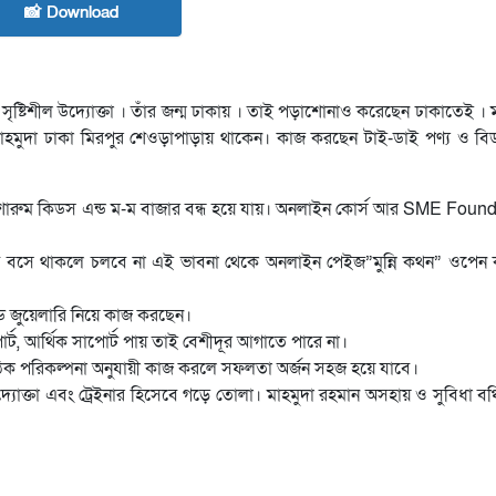
📸 Download
 সৃষ্টিশীল উদ্যোক্তা । তাঁর জন্ম ঢাকায় । তাই পড়াশোনাও করেছেন ঢাকাতেই । ম
 । মাহমুদা ঢাকা মিরপুর শেওড়াপাড়ায় থাকেন। কাজ করছেন টাই-ডাই পণ্য ও বি
োরুম কিডস এন্ড ম-ম বাজার বন্ধ হয়ে যায়। অনলাইন কোর্স আর SME Foun
 বসে থাকলে চলবে না এই ভাবনা থেকে অনলাইন পেইজ”মুন্নি কথন” ওপেন কর
ডমেড জুয়েলারি নিয়ে কাজ করছেন।
্ট, আর্থিক সাপোর্ট পায় তাই বেশীদূর আগাতে পারে না।
সঠিক পরিকল্পনা অনুযায়ী কাজ করলে সফলতা অর্জন সহজ হয়ে যাবে।
যোক্তা এবং ট্রেইনার হিসেবে গড়ে তোলা। মাহমুদা রহমান অসহায় ও সুবিধা বঞ