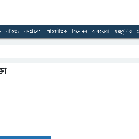
ত
সাহিত্য
সমগ্র দেশ
আন্তর্জাতিক
বিনোদন
আবহওয়া
এক্সক্লুসিভ
খ
তা