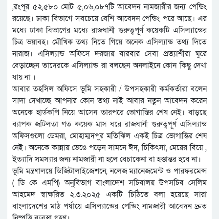
,রংপুর ৫২,৫৮০ মোট ৫,০৬,০৮৭টি আবেদন নামজারীর জন্য পেন্ডিং
রয়েছে। ঢাকা বিভাগে সবচেয়ে বেশি আবেদন পেন্ডিং পরে আছে। এর
মধ্যে ঢাকা বিভাগের মধ্যে রাজধানী গুরুত্বপূর্ণ কয়েকটি এসিল্যান্ডের
চিত্র ভয়াবহ। মৌখিক তথ্য নিতে গিয়ে অনেক এসিল্যান্ড তথ্য দিতে
নারাজ। এসিল্যান্ড অফিসে দরজায় বারবার সেবা প্রত্যাশীরা ঘুরে
বেড়াচ্ছেন তাদেরকে এসিল্যান্ড রা বলছেন অনলাইনে কোন কিছু দেখা
যায় না ।
আবার তহসিল অফিসে ভূমি সহকারী / উপসহকারী কর্মকর্তারা বলেন
সাদা দেখাচ্ছে আপনার কোন তথ্য নাই আবার নতুন আবেদন করেন
অনেকে হার্ডকপি নিয়ে আসেন তারপরে ভোগান্তির শেষ নেই। বাড়ছে
ব্যাপক জটিলতা গত কয়েক মাস ধরে রাজধানী গুরুত্বপূর্ণ এসিল্যান্ড
অফিসগুলো ডেমরা, মোহাম্মদপুর মতিঝিল একই চিত্র ভোগান্তির শেষ
নেই। অনেকে কান্নায় ভেঙে পড়েন সামনে ঈদ, চিকিৎসা, মেয়ের বিয়ে ,
ইত্যাদি সমস্যার জন্য নামজারী না হলে বেচাকেনা বা হস্তান্তর হবে না।
ভূমি মন্ত্রণালয়ে ডিজিটালাইজেশনে, নলেজ ম্যানেজমেন্ট ও পারফরমেন্স
( ডি কে এমপি) অনুবিভাগ বাংলাদেশ সচিবালয় উপসচিব সেলিম
আহমেদ স্বাক্ষরিত ২.৩.২০২৫ একটি চিঠিতে বলা হয়েছে সারা
বাংলাদেশের মাঠ পর্যায়ে এসিল্যান্ডের পেন্ডিং নামজারী আবেদন দ্রুত
নিষ্পত্তি ব্যবস্থা গ্রহণ।