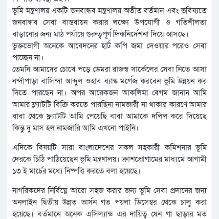
ভূমি মন্ত্রণালয় একটি জনবান্ধব মন্ত্রণালয় অতীত বর্তমান এবং ভবিষ্যতে
জনবান্ধব সেবা বাস্তবায়ন করার লক্ষ্যে উপযোগী ও গতিশীলতা
বাড়ানোর জন্য মাঠ পর্যায়ে গুরুত্বপূর্ণ দিকনির্দেশনা দিয়ে আসছে।
ভুক্তভোগী অনেকে আবেদনের হার্ট কপি জমা দেওয়ার পরেও সেবা
পাচ্ছেন না।
তেমনি আমাদের চোখে পড়ে ডেমরা রাজস্ব সার্কেলের সেবা নিতে আসা
নন্দীপাড়া বাসিন্দা আব্দুল ওহাব ব্যাঙ্ক মর্গেজ করবেন ভূমি উন্নয়ন কর
দিতে পারছেন না। অপর আরেকজন আকলিমা বেগম জানান আমি
আমার ফ্ল্যাটটি বিক্রি করতে পারছিনা নামজারী না থাকার কারণে আমার
বাবা থেকে ফ্ল্যাটটি আমি পেয়েছি বাবা আমাকে দলিল করে দিয়েছে
কিন্তু দু মাস হল নামজারি আমি এখনো পাইনি।
এদিকে বিষয়টি সারা বাংলাদেশের সকল সহকারী কমিশনার ভূমি
দেরকে চিঠি পাঠিয়েছেন ভূমি মন্ত্রণালয়। ক্রাশপ্রোগামের মাধ্যমে আগামী
১৩ ই মার্চের মধ্যে নিষ্পত্তি করতে বলা হয়েছে।
নাগরিকদের নির্বিঘ্নে আরো সহজ করার জন্য ভূমি সেবা প্রদানের জন্য
অনলাইন দ্বিতীয় উন্নত ভার্সন গত পয়লা ডিসেম্বর থেকে চালু করা
হয়েছে। বর্তমানে অনেক এসিল্যান্ড এর দায়িত্ব যেন গা ছাড়ার মত