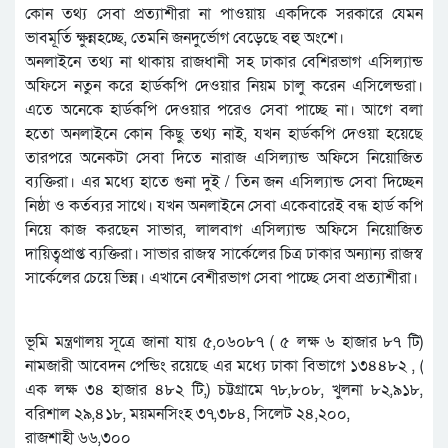
কোন তথ্য সেবা প্রত্যাশীরা না পাওয়ায় একদিকে সরকারে যেমন
ভাবমূর্তি ক্ষুন্নহচ্ছে, তেমনি জনদুর্ভোগ বেড়েছে বহু অংশে।
অনলাইনে তথ্য না থাকায় রাজধানী সহ ঢাকার বেশিরভাগ এসিল্যান্ড
অফিসে নতুন করে হার্ডকপি দেওয়ার নিয়ম চালু করেন এসিলেন্ডরা।
এতে অনেকে হার্ডকপি দেওয়ার পরেও সেবা পাচ্ছে না। আগে বলা
হতো অনলাইনে কোন কিছু তথ্য নাই, যখন হার্ডকপি দেওয়া হয়েছে
তারপরে অনেকটা সেবা দিতে নারাজ এসিল্যান্ড অফিসে নিয়োজিত
ব্যক্তিরা। এর মধ্যে হাতে গুনা দুই / তিন জন এসিল্যান্ড সেবা দিচ্ছেন
নিষ্ঠা ও কর্তব্যর সাথে। যখন অনলাইনে সেবা একেবারেই বন্ধ হার্ড কপি
নিয়ে কাজ করছেন সাভার, লালবাগ এসিল্যান্ড অফিসে নিয়োজিত
দায়িত্বপ্রাপ্ত ব্যক্তিরা। সাভার রাজস্ব সার্কেলের চিত্র ঢাকার অন্যান্য রাজস্ব
সার্কেলের চেয়ে ভিন্ন। এখানে বেশীরভাগ সেবা পাচ্ছে সেবা প্রত্যাশীরা।
ভূমি মন্ত্রণালয় সূত্রে জানা যায় ৫,০৬০৮৭ ( ৫ লক্ষ ৬ হাজার ৮৭ টি)
নামজারী আবেদন পেন্ডিং রয়েছে এর মধ্যে ঢাকা বিভাগে ১৩৪৪৮২ , (
এক লক্ষ ৩৪ হাজার ৪৮২ টি,) চট্টগ্রামে ৭৮,৮০৮, খুলনা ৮২,৯১৮,
বরিশাল ২৯,৪১৮, ময়মনসিংহ ৩৭,৩৮৪, সিলেট ২৪,২০০,
রাজশাহী ৬৬,৩০০