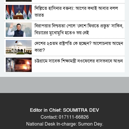
দিল্লিতে হাসিনার বক্তব্য: আগের কথাই আবার বলল
সচিব পদে পদোন্নতি পেলেন জেসমিন নাহার
ভারত
নিরাপত্তার নিশ্চয়তা পেলে ‘দেশে ফিরতে প্রস্তুত’ সাকিব,
পুলিশের ৭ কর্মকর্তাকে বদলি
বিচারের মুখোমুখি হতেও ভয় নেই
দেশের ২৩তম রাষ্ট্রপতি কে হচ্ছেন? আলোচনায় আছেন
পাইপলাইনের মাধ্যমে ভারত থেকে আরও বেশি
কারা?
ডিজেল চেয়েছি: জ্বালানিমন্ত্রী
চট্টগ্রামে সাবেক শিক্ষামন্ত্রী নওফেলের বাসভবনে আগুন
যথাযোগ্য মর্যাদায় সিলেটে জুলাই গণঅভ্যুত্থান দিবস
পালিত
বাংলাদেশ-পাকিস্তানসহ ১৩ দেশের জোট, কমান্ডার
শেখ হাসিনাকে কথা বলতে দেওয়া দুই দেশের
নিয়োগ দিল সৌদি আরব
সম্পর্কের জন্য ক্ষতিকর: পররাষ্ট্র মন্ত্রণালয়
ভারতের চিকেন নেক নিয়ে নতুন পরিকল্পনা
ভিডিও ডকুমেন্টারি প্রদর্শনের পর ‘ভুয়া’ স্লোগান, জুলাই
যোদ্ধা ও শহিদ পরিবারের সংবর্ধনা অনুষ্ঠানে হট্টগোল
Editor in Chief: SOUMITRA DEV
জাতীয় সংসদের বিশেষ অধিবেশন ডাকা হচ্ছে
সাবেক প্রধানমন্ত্রী শেখ হাসিনাকে সেদিন ভারতে পৌঁছে
Contact: 017111-66826
দেন যারা, প্রকাশ্যে এলো নতুন তথ্য
National Desk In-charge: Sumon Dey.