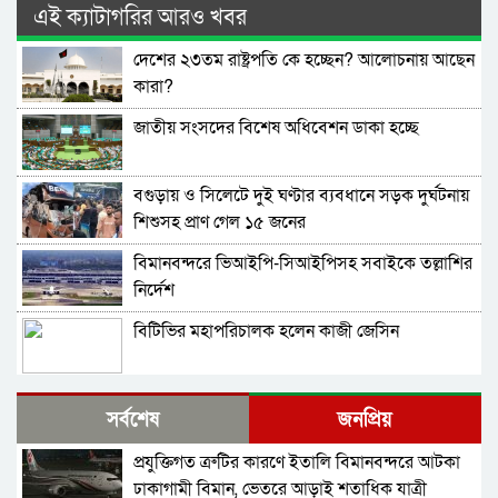
এই ক্যাটাগরির আরও খবর
দেশের ২৩তম রাষ্ট্রপতি কে হচ্ছেন? আলোচনায় আছেন
কারা?
জাতীয় সংসদের বিশেষ অধিবেশন ডাকা হচ্ছে
বগুড়ায় ও সিলেটে দুই ঘণ্টার ব্যবধানে সড়ক দুর্ঘটনায়
শিশুসহ প্রাণ গেল ১৫ জনের
বিমানবন্দরে ভিআইপি-সিআইপিসহ সবাইকে তল্লাশির
নির্দেশ
বিটিভির মহাপরিচালক হলেন কাজী জেসিন
র‍্যাব বিলুপ্ত করে আনা হচ্ছে নতুন বাহিনী
সর্বশেষ
জনপ্রিয়
প্রযুক্তিগত ত্রুটির কারণে ইতালি বিমানবন্দরে আটকা
ভারত সফরের সিদ্ধান্ত প্রধানমন্ত্রী নেবেন: পররাষ্ট্র
ঢাকাগামী বিমান, ভেতরে আড়াই শতাধিক যাত্রী
প্রতিমন্ত্রী