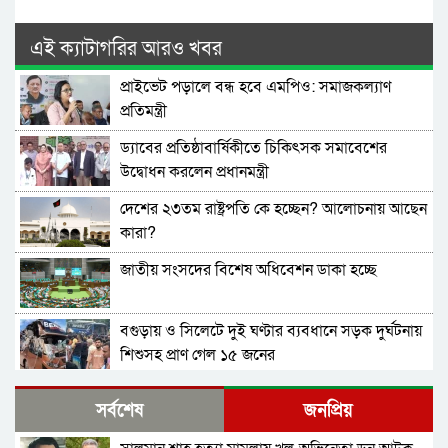
এই ক্যাটাগরির আরও খবর
প্রাইভেট পড়ালে বন্ধ হবে এমপিও: সমাজকল্যাণ
প্রতিমন্ত্রী
ড্যাবের প্রতিষ্ঠাবার্ষিকীতে চিকিৎসক সমাবেশের
উদ্বোধন করলেন প্রধানমন্ত্রী
দেশের ২৩তম রাষ্ট্রপতি কে হচ্ছেন? আলোচনায় আছেন
কারা?
জাতীয় সংসদের বিশেষ অধিবেশন ডাকা হচ্ছে
বগুড়ায় ও সিলেটে দুই ঘণ্টার ব্যবধানে সড়ক দুর্ঘটনায়
শিশুসহ প্রাণ গেল ১৫ জনের
বিমানবন্দরে ভিআইপি-সিআইপিসহ সবাইকে তল্লাশির
সর্বশেষ
জনপ্রিয়
নির্দেশ