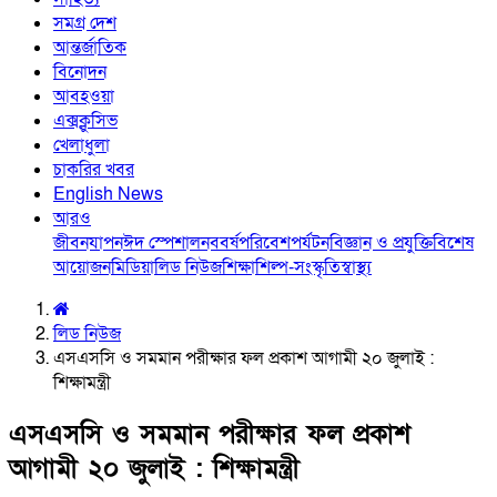
সমগ্র দেশ
আন্তর্জাতিক
বিনোদন
আবহওয়া
এক্সক্লুসিভ
খেলাধুলা
চাকরির খবর
English News
আরও
জীবনযাপন
ঈদ স্পেশাল
নববর্ষ
পরিবেশ
পর্যটন
বিজ্ঞান ও প্রযুক্তি
বিশেষ
আয়োজন
মিডিয়া
লিড নিউজ
শিক্ষা
শিল্প-সংস্কৃতি
স্বাস্থ্য
লিড নিউজ
এসএসসি ও সমমান পরীক্ষার ফল প্রকাশ আগামী ২০ জুলাই :
শিক্ষামন্ত্রী
এসএসসি ও সমমান পরীক্ষার ফল প্রকাশ
আগামী ২০ জুলাই : শিক্ষামন্ত্রী