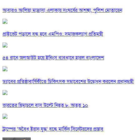
আবারও আলিয়া মাদ্রাসা এলাকায় সংঘর্ষের আশঙ্কা, পুলিশ মোতায়েন
প্রাইভেট পড়ালে বন্ধ হবে এমপিও: সমাজকল্যাণ প্রতিমন্ত্রী
৫৪ রানে অলআউট হয়ে ইনিংস ব্যবধানে হারল বাংলাদেশ
ড্যাবের প্রতিষ্ঠাবার্ষিকীতে চিকিৎসক সমাবেশের উদ্বোধন করলেন প্রধানমন্ত্রী
ভারতের হিমাচলে বাস উল্টে নিহত ৮, আহত ১০
ট্রাম্পের ‘অবৈধ ইরান যুদ্ধ’ বন্ধে মার্কিন সিনেটরদের প্রস্তাব