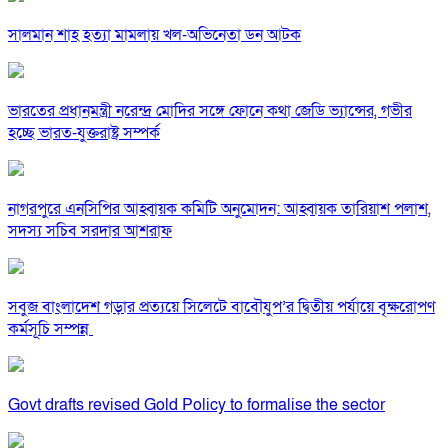
সালমান শাহ হত্যা মামলায় খল-অভিনেতা ডন আটক
ভারতের প্রধানমন্ত্রী নরেন্দ্র মোদির সঙ্গে ফোনে কথা জেডি ভ্যান্সের, গভীর
হচ্ছে ভারত-যুক্তরাষ্ট্র সম্পর্ক
নাগরপুরে এনসিপির আহ্বায়ক কমিটি অনুমোদন: আহ্বায়ক তারিয়াশ পলাশ,
সদস্য সচিব সরদার আশরাফ
সবুজ বাংলাদেশ গড়ার প্রত্যয়ে সিলেটে বাবৌযুপ’র দ্বিতীয় পর্যায়ে বৃক্ষরোপণ
কর্মসূচি সম্পন্ন
Govt drafts revised Gold Policy to formalise the sector