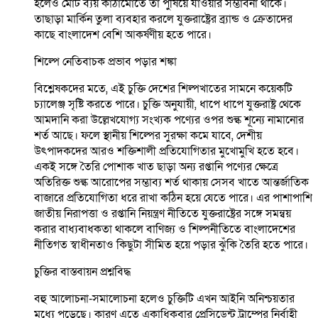
হলেও মোট ব্যয় কাঠামোতে তা পুষিয়ে যাওয়ার সম্ভাবনা থাকে।
তাছাড়া মার্কিন তুলা ব্যবহার করলে যুক্তরাষ্ট্রের ব্র্যান্ড ও ক্রেতাদের
কাছে বাংলাদেশ বেশি আকর্ষণীয় হতে পারে।
শিল্পে নেতিবাচক প্রভাব পড়ার শঙ্কা
বিশ্লেষকদের মতে, এই চুক্তি দেশের শিল্পখাতের সামনে কয়েকটি
চ্যালেঞ্জ সৃষ্টি করতে পারে। চুক্তি অনুযায়ী, ধাপে ধাপে যুক্তরাষ্ট্র থেকে
আমদানি করা উল্লেখযোগ্য সংখ্যক পণ্যের ওপর শুল্ক শূন্যে নামানোর
শর্ত আছে। ফলে স্থানীয় শিল্পের সুরক্ষা কমে যাবে, দেশীয়
উৎপাদকদের আরও শক্তিশালী প্রতিযোগিতার মুখোমুখি হতে হবে।
একই সঙ্গে তৈরি পোশাক খাত ছাড়া অন্য রপ্তানি পণ্যের ক্ষেত্রে
অতিরিক্ত শুল্ক আরোপের সম্ভাব্য শর্ত থাকায় সেসব খাতে আন্তর্জাতিক
বাজারে প্রতিযোগিতা ধরে রাখা কঠিন হয়ে যেতে পারে। এর পাশাপাশি
জাতীয় নিরাপত্তা ও রপ্তানি নিয়ন্ত্রণ নীতিতে যুক্তরাষ্ট্রের সঙ্গে সমন্বয়
করার বাধ্যবাধকতা থাকলে বাণিজ্য ও শিল্পনীতিতে বাংলাদেশের
নীতিগত স্বাধীনতাও কিছুটা সীমিত হয়ে পড়ার ঝুঁকি তৈরি হতে পারে।
চুক্তির বাস্তবায়ন প্রশ্নবিদ্ধ
বহু আলোচনা-সমালোচনা হলেও চুক্তিটি এখন আইনি অনিশ্চয়তার
মধ্যে পড়েছে। কারণ এতে একাধিকবার প্রেসিডেন্ট ট্রাম্পের নির্বাহী