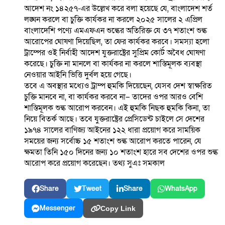
আদেশ নং ১৪২৫৭-এর উল্লেখ করে বলা হয়েছে যে, বাংলাদেশ শর্ত
লঙ্ঘন করলে বা চুক্তি কার্যকর না করলে ২০২৫ সালের ২ এপ্রিল
বাংলাদেশি পণ্যে এমএফএন ‍শুল্কের অতিরিক্ত যে ৩৭ শতাংশ শুল্ক
আরোপের ঘোষণা দিয়েছিল, তা ফের কার্যকর করবে। সমস্যা হলো
ট্রাম্পের ওই নির্বাহী আদেশ যুক্তরাষ্ট্রের সুপ্রিম কোর্ট অবৈধ ঘোষণা
করেছে। চুক্তি না মানলে বা কার্যকর না করলে শাস্তিমূলক ব্যবস্থা
নেওয়ার আইনি ভিত্তি দুর্বল হয়ে গেছে।
তবে এ অবস্থার মধ্যেও ট্রাম্প হুমকি দিয়েছেন, যেসব দেশ স্বাক্ষরিত
চুক্তি মানবে না, বা কার্যকর করবে না– তাদের ওপর আরও বেশি
শাস্তিমূলক শুল্ক আরোপ করবেন। এই হুমকি নিছক হুমকি কিনা, তা
নিয়ে বিতর্ক আছে। তবে যুক্তরাষ্ট্রের প্রেসিডেন্ট চাইলে সে দেশের
১৯৭৪ সালের বাণিজ্য আইনের ১২২ ধারা প্রয়োগ করে সাময়িক
সময়ের জন্য সর্বোচ্চ ১৫ শতাংশ শুল্ক আরোপ করতে পারেন, যে
ক্ষমতা তিনি ১৫০ দিনের জন্য ১০ শতাংশ হারে সব দেশের ওপর শুল্ক
আরোপ করে প্রয়োগ করেছেন। তথ্য সুএঃ সমকাল
Share
Tweet
Share
WhatsApp
Messenger
Copy Link