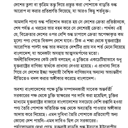
দেশের তুলা বা কৃত্রিম তন্তু দিয়ে প্রস্তুত করা পোশাকে বাড়তি শুল্ক
আরোপ না করার প্রতিশ্রুতি দিয়েছে, যা আরও কিছু শর্তযুক্ত।
আমদানি পণ্যে শুল্ক পরিশোধ করতে হয় সে দেশের ক্রেতা প্রতিষ্ঠানকে,
শেষ পর্যন্ত এ খরচের ভার বহন করে সে দেশেরই ক্রেতা। পার্থক্য এই
যে, বিক্রেতার দেশের ওপর বেশি শুল্ক চাপালে ক্রেতা অপেক্ষাকৃত কম
মূল্যে পণ্য পেতে বিকল্প দেশে যাবে। ঠিক এ শঙ্কা থেকে যুক্তরাষ্ট্রের
আরোপিত পাল্টা শুল্ক ভার কমাতে দেশটির প্রায় সব শর্ত মেনে নিয়েছে
বাংলাদেশ, যা অনেকটা অসহায় আত্মসমর্পণের মতো।
অর্থনীতিবিদদের কেউ কেউ বলছেন, এ চুক্তিতে একচেটিয়াভাবে শুধু
যুক্তরাষ্ট্রের বাণিজ্য স্বার্থকে প্রাধান্য দেওয়া হয়েছে। এ প্রাধান্য দিতে
গিয়ে সে দেশের ইচ্ছা অনুযায়ী বৈশ্বিক বাণিজ্যসহ অন্যান্য অভ্যন্তরীণ
নীতিতেও বদল করার অঙ্গীকার করেছে বাংলাদেশ।
অবশ্য বাংলাদেশের পক্ষে চুক্তি সম্পাদনকারী সাবেক অন্তর্বর্তী
সরকারের পক্ষ থেকে চুক্তি স্বাক্ষরের পর দাবি করা হয়েছিল, চুক্তির
মাধ্যমে যুক্তরাষ্ট্রের বাজারে বাংলাদেশের সবচেয়ে বেশি রপ্তানি হওয়া
পণ্য তৈরি পোশাক অতিরিক্ত শুল্ক থেকে অব্যাহতি পাওয়ার অঙ্গীকার
আদায় করে নিয়েছে। এমন সুবিধা তৈরি পোশাকে প্রতিযোগী অন্য
কোনো দেশ পায়নি–এমন দাবিও ছিল সে সরকারের।
পর্যালোচনায় দেখা গেছে, যুক্তরাষ্ট্র বাড়তি শুল্ক ইস্যুতে ইউরোপীয়