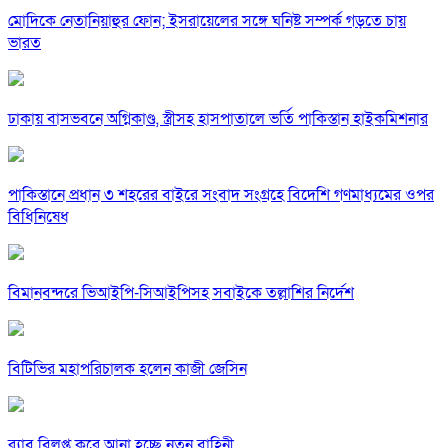
মোদিকে নেতানিয়াহুর ফোন; ইসরায়েলের সঙ্গে ঘনিষ্ট সম্পর্ক গড়তে চায়
ভারত
ঢাকায় বাসভবনে অগ্নিকাণ্ড, স্ত্রীসহ হাসপাতালে ভর্তি পাকিস্তান হাইকমিশনার
পাকিস্তানে প্রধান ৩ শহরের বাইরে সংবাদ সংগ্রহে বিদেশি গণমাধ্যমের ওপর
বিধিনিষেধ
বিমানবন্দরে ভিআইপি-সিআইপিসহ সবাইকে তল্লাশির নির্দেশ
বিটিভির মহাপরিচালক হলেন কাজী জেসিন
র‍্যাব বিলুপ্ত করে আনা হচ্ছে নতুন বাহিনী