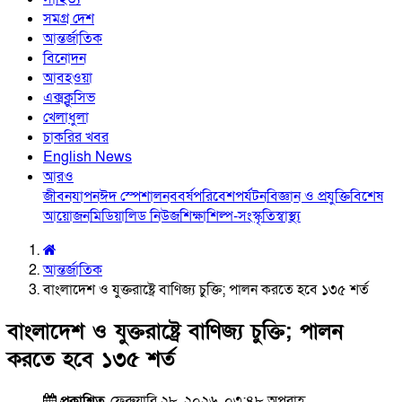
সমগ্র দেশ
আন্তর্জাতিক
বিনোদন
আবহওয়া
এক্সক্লুসিভ
খেলাধুলা
চাকরির খবর
English News
আরও
জীবনযাপন
ঈদ স্পেশাল
নববর্ষ
পরিবেশ
পর্যটন
বিজ্ঞান ও প্রযুক্তি
বিশেষ
আয়োজন
মিডিয়া
লিড নিউজ
শিক্ষা
শিল্প-সংস্কৃতি
স্বাস্থ্য
আন্তর্জাতিক
বাংলাদেশ ও যুক্তরাষ্ট্রে বাণিজ্য চুক্তি; পালন করতে হবে ১৩৫ শর্ত
বাংলাদেশ ও যুক্তরাষ্ট্রে বাণিজ্য চুক্তি; পালন
করতে হবে ১৩৫ শর্ত
প্রকাশিত
ফেব্রুয়ারি ২৮, ২০২৬, ০৩:৪৮ অপরাহ্ণ