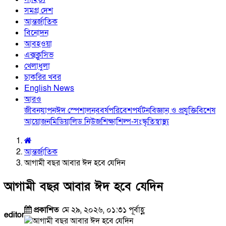
সমগ্র দেশ
আন্তর্জাতিক
বিনোদন
আবহওয়া
এক্সক্লুসিভ
খেলাধুলা
চাকরির খবর
English News
আরও
জীবনযাপন
ঈদ স্পেশাল
নববর্ষ
পরিবেশ
পর্যটন
বিজ্ঞান ও প্রযুক্তি
বিশেষ
আয়োজন
মিডিয়া
লিড নিউজ
শিক্ষা
শিল্প-সংস্কৃতি
স্বাস্থ্য
আন্তর্জাতিক
আগামী বছর আবার ঈদ হবে যেদিন
আগামী বছর আবার ঈদ হবে যেদিন
প্রকাশিত
মে ২৯, ২০২৬, ০১:৩১ পূর্বাহ্ণ
editor