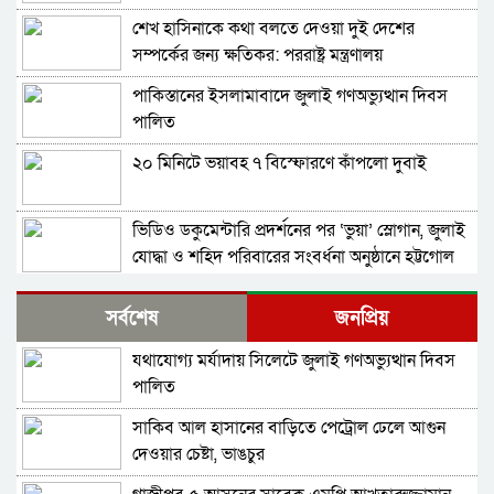
শেখ হাসিনাকে কথা বলতে দেওয়া দুই দেশের
সম্পর্কের জন্য ক্ষতিকর: পররাষ্ট্র মন্ত্রণালয়
পাকিস্তানের ইসলামাবাদে জুলাই গণঅভ্যুত্থান দিবস
পালিত
২০ মিনিটে ভয়াবহ ৭ বিস্ফোরণে কাঁপলো দুবাই
ভিডিও ডকুমেন্টারি প্রদর্শনের পর ‘ভুয়া’ স্লোগান, জুলাই
যোদ্ধা ও শহিদ পরিবারের সংবর্ধনা অনুষ্ঠানে হট্টগোল
সাবেক প্রধানমন্ত্রী শেখ হাসিনাকে সেদিন ভারতে পৌঁছে
সর্বশেষ
জনপ্রিয়
দেন যারা, প্রকাশ্যে এলো নতুন তথ্য
যথাযোগ্য মর্যাদায় সিলেটে জুলাই গণঅভ্যুত্থান দিবস
মন্ত্রিসভা থেকে বাদ পড়তে পারেন অনেকেই, নতুন করে
পালিত
আলোচনায় যেসব নাম
সাকিব আল হাসানের বাড়িতে পেট্রোল ঢেলে আগুন
সংবিধান থেকে বাতিল হতে পারে শেখ মুজিবুর
দেওয়ার চেষ্টা, ভাঙচুর
রহমানের ‘জাতির পিতা’ স্বীকৃতি