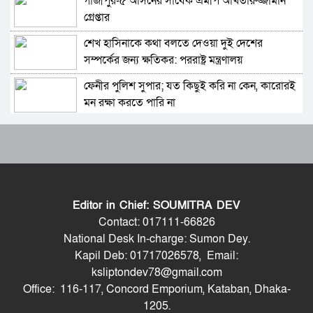
গাজীপুর-৫ আসনের সাবেক এমপি আখতারুজ্জামান
চিফ প্রসিকিউটর; বিদ্বেষমূলক না হলে হাসিনার বক্তব্য
গ্রেপ্তার
প্রচারে আইনগত বাধা নেই
শেখ হাসিনাকে কথা বলতে দেওয়া দুই দেশের
ইরাক সফরে হঠাৎ ইরানের পররাষ্ট্রমন্ত্রী আব্বাস
সম্পর্কের জন্য ক্ষতিকর: পররাষ্ট্র মন্ত্রণালয়
আরাগচি
ফেনীর পুলিশ সুপার; যত কিছুই করি না কেন, কারোরই
শেখ হাসিনার বক্তব্য দেওয়ার সঙ্গে ভারত সরকারের
মন রক্ষা করতে পারি না
কোনও সম্পর্ক নেই: রণধীর জয়সোয়াল
Moulvibazar Observes July Mass Uprising
দেশব্যাপী ৫ আগস্টকে ঘিরে নিরাপত্তা ব্যবস্থা
Day 2026 with Due Respect
জোরদার: স্বরাষ্ট্রমন্ত্রী
জুলাই গণঅভ্যুত্থান দিবসে হবিগঞ্জে শহীদদের প্রতি
ভারত সীমান্তে ২৫০টি অত্যাধুনিক চীনা যুদ্ধযান
জেলা পুলিশের শ্রদ্ধা
মোতায়েন করলো পাকিস্তান
Editor in Chief: SOUMITRA DEV
মৌলভীবাজারে যথাযোগ্য মর্যাদায় পালিত জুলাই
দিনেশ ত্রিবেদীকে হুমায়ুন কবির; শেখ হাসিনা যেন
Contact: 017111-66826
গণঅভ্যুত্থান দিবস
ভারতের ভূখণ্ড ব্যবহার করে রাজনৈতিক বক্তব্য দিতে
National Desk In-charge: Sumon Dey.
না পারেন
Kapil Deb: 01717026578, Email:
কুষ্টিয়ায় নানা আয়োজনে জুলাই গণঅভ্যুত্থান দিবস
শেখ হাসিনার ভার্চুয়াল অনুষ্ঠান নিয়ে ভারতের স্পষ্ট
ksliptondev78@gmail.com
পালিত
অবস্থান জানতে চায় ঢাকা: পররাষ্ট্র প্রতিমন্ত্রী
Office: 116-117, Concord Emporium, Kataban, Dhaka-
শেখ হাসিনার বক্তব্য প্রচারে নিষেধাজ্ঞার যৌক্তিকতা
1205.