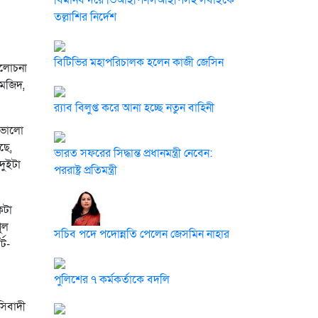
বিমানবন্দরে ভিআইপি-সিআইপিসহ সবাইকে
তল্লাশির নির্দেশ
বিটিভির মহাপরিচালক হলেন কাজী জেসিন
আলোচনা
 মজিদ,
র‍্যাব বিলুপ্ত করে আনা হচ্ছে নতুন বাহিনী
 ভালো
ছে,
ভারত সফরের সিদ্ধান্ত প্রধানমন্ত্রী নেবেন:
দুইটা
পররাষ্ট্র প্রতিমন্ত্রী
কটা
ুল
সচিব পদে পদোন্নতি পেলেন জেসমিন নাহার
্ট-
পুলিশের ৭ কর্মকর্তাকে বদলি
সিবাদী