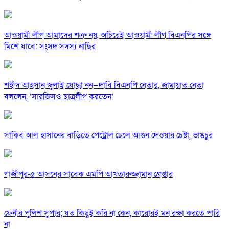
আওয়ামী লীগ আমাদের শত্রু নয়, অচিরেই আওয়ামী লীগ বিএনপির সঙ্গে
মিশে যাবে: সংসদ সদস্য নাছির
শহীদ আহসান জুলাই যোদ্ধা নন—দাবি বিএনপি নেতার, জামায়াত নেতা
বললেন, ‘সারজিসও ছাত্রলীগ করতেন’
সাকিব আল হাসানের বাড়িতে পেট্রোল ঢেলে আগুন দেওয়ার চেষ্টা, ভাঙচুর
গাজীপুর-৫ আসনের সাবেক এমপি আখতারুজ্জামান গ্রেপ্তার
ফেনীর পুলিশ সুপার; যত কিছুই করি না কেন, কারোরই মন রক্ষা করতে পারি
না