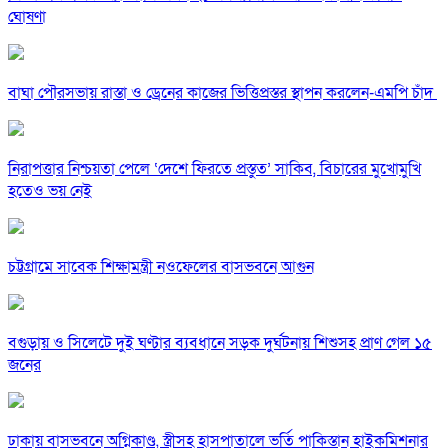
ঘোষণা
বাঘা পৌরসভায় রাস্তা ও ড্রেনের কাজের ভিত্তিপ্রস্তর স্থাপন করলেন-এমপি চাঁদ
নিরাপত্তার নিশ্চয়তা পেলে ‘দেশে ফিরতে প্রস্তুত’ সাকিব, বিচারের মুখোমুখি
হতেও ভয় নেই
চট্টগ্রামে সাবেক শিক্ষামন্ত্রী নওফেলের বাসভবনে আগুন
বগুড়ায় ও সিলেটে দুই ঘণ্টার ব্যবধানে সড়ক দুর্ঘটনায় শিশুসহ প্রাণ গেল ১৫
জনের
ঢাকায় বাসভবনে অগ্নিকাণ্ড, স্ত্রীসহ হাসপাতালে ভর্তি পাকিস্তান হাইকমিশনার