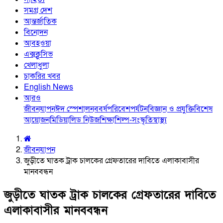
সমগ্র দেশ
আন্তর্জাতিক
বিনোদন
আবহওয়া
এক্সক্লুসিভ
খেলাধুলা
চাকরির খবর
English News
আরও
জীবনযাপন
ঈদ স্পেশাল
নববর্ষ
পরিবেশ
পর্যটন
বিজ্ঞান ও প্রযুক্তি
বিশেষ
আয়োজন
মিডিয়া
লিড নিউজ
শিক্ষা
শিল্প-সংস্কৃতি
স্বাস্থ্য
জীবনযাপন
জুড়ীতে ঘাতক ট্রাক চালকের গ্রেফতারের দাবিতে এলাকাবাসীর
মানববন্ধন
জুড়ীতে ঘাতক ট্রাক চালকের গ্রেফতারের দাবিতে
এলাকাবাসীর মানববন্ধন