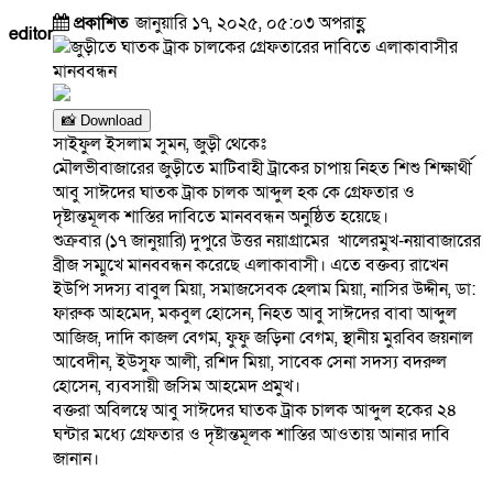
প্রকাশিত
জানুয়ারি ১৭, ২০২৫, ০৫:০৩ অপরাহ্ণ
editor
📸 Download
সাইফুল ইসলাম সুমন, জুড়ী থেকেঃ
মৌলভীবাজারের জুড়ীতে মাটিবাহী ট্রাকের চাপায় নিহত শিশু শিক্ষার্থী
আবু সাঈদের ঘাতক ট্রাক চালক আব্দুল হক কে গ্রেফতার ও
দৃষ্টান্তমূলক শাস্তির দাবিতে মানববন্ধন অনুষ্ঠিত হয়েছে।
শুক্রবার (১৭ জানুয়ারি) দুপুরে উত্তর নয়াগ্রামের খালেরমুখ-নয়াবাজারের
ব্রীজ সম্মুখে মানববন্ধন করেছে এলাকাবাসী। এতে বক্তব্য রাখেন
ইউপি সদস্য বাবুল মিয়া, সমাজসেবক হেলাম মিয়া, নাসির উদ্দীন, ডা:
ফারুক আহমেদ, মকবুল হোসেন, নিহত আবু সাঈদের বাবা আব্দুল
আজিজ, দাদি কাজল বেগম, ফুফু জড়িনা বেগম, স্থানীয় মুরব্বি জয়নাল
আবেদীন, ইউসুফ আলী, রশিদ মিয়া, সাবেক সেনা সদস্য বদরুল
হোসেন, ব্যবসায়ী জসিম আহমেদ প্রমুখ।
বক্তরা অবিলম্বে আবু সাঈদের ঘাতক ট্রাক চালক আব্দুল হকের ২৪
ঘন্টার মধ্যে গ্রেফতার ও দৃষ্টান্তমূলক শাস্তির আওতায় আনার দাবি
জানান।