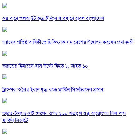
৫৪ রানে অলআউট হয়ে ইনিংস ব্যবধানে হারল বাংলাদেশ
ড্যাবের প্রতিষ্ঠাবার্ষিকীতে চিকিৎসক সমাবেশের উদ্বোধন করলেন প্রধানমন্ত্রী
ভারতের হিমাচলে বাস উল্টে নিহত ৮, আহত ১০
ট্রাম্পের ‘অবৈধ ইরান যুদ্ধ’ বন্ধে মার্কিন সিনেটরদের প্রস্তাব
ভারত-চীনসহ ৫টি দেশের ওপর ১০০ শতাংশ শুল্ক আরোপের বিল পাস
মার্কিন সিনেটে