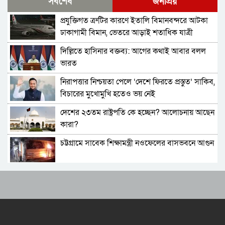
সর্বশেষ
জনপ্রিয়
বার্তা
প্রযুক্তিগত ত্রুটির কারণে ইতালি বিমানবন্দরে আটকা
থিয়াগো মেসিতে স্বপ্ন আর্জেন্টিনার
ঢাকাগামী বিমান, ভেতরে আড়াই শতাধিক যাত্রী
দিল্লিতে হাসিনার বক্তব্য: আগের কথাই আবার বলল
মেসিকে বিশ্বকাপের সেরা ফুটবলার ঘোষণা
ভারত
আইএফএফএইচএসের
নিরাপত্তার নিশ্চয়তা পেলে ‘দেশে ফিরতে প্রস্তুত’ সাকিব,
বিশ্বকাপের ফাইনালে লাল কার্ড দেখা ফার্নান্দেজের
বিচারের মুখোমুখি হতেও ভয় নেই
আবেগঘন বার্তা
দেশের ২৩তম রাষ্ট্রপতি কে হচ্ছেন? আলোচনায় আছেন
এবার মেসিদের জন্য দি মারিয়ার বার্তা
কারা?
চট্টগ্রামে সাবেক শিক্ষামন্ত্রী নওফেলের বাসভবনে আগুন
বিবিসি বাংলার প্রতিবেদন; মেসির সাথে প্রতারণা,
কৌশলগত ভুলেই শিরোপা হারাল আর্জেন্টিনা
বাংলাদেশ-পাকিস্তানসহ ১৩ দেশের জোট, কমান্ডার
আর্জেন্টিনা হারায় দুঃখ পাইনি,দুই দলই ভালো খেলেছে:
নিয়োগ দিল সৌদি আরব
ডোনাল্ড ট্রাম্প
ভারতের চিকেন নেক নিয়ে নতুন পরিকল্পনা
শিরোপা হারিয়েও পাচ্ছেন বীরের মর্যাদা