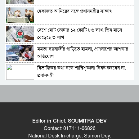
হুমকি, ফিফা-উয়েফার সমঝোতা
হেফাজত আমিরের সঙ্গে প্রধানমন্ত্রীর সাক্ষাৎ
বিশ্বকাপের ফাইনালে হেরে ভেঙে পড়া মেসিকে স্ত্রীর
বার্তা
দেশে মোট ভোটার ১২ কোটি ৮৬ লাখ, তিন মাসে
থিয়াগো মেসিতে স্বপ্ন আর্জেন্টিনার
বেড়েছে ৩ লাখ
মমতা ব্যানার্জীর গাড়িতে হামলা, প্রাণনাশের আশঙ্কার
মেসিকে বিশ্বকাপের সেরা ফুটবলার ঘোষণা
অভিযোগ
আইএফএফএইচএসের
বিভ্রান্তিকর কথা বলে শান্তিশৃঙ্খলা বিনষ্ট করবেন না:
বিশ্বকাপের ফাইনালে লাল কার্ড দেখা ফার্নান্দেজের
প্রধানমন্ত্রী
আবেগঘন বার্তা
যুক্তরাষ্ট্রের সঙ্গে সমঝোতায় পৌঁছানোর এখনই ‘সেরা
এবার মেসিদের জন্য দি মারিয়ার বার্তা
সময়’: পেজেশকিয়ান
সালমান শাহ হত্যা মামলায় খল-অভিনেতা ডন আটক
বিবিসি বাংলার প্রতিবেদন; মেসির সাথে প্রতারণা,
কৌশলগত ভুলেই শিরোপা হারাল আর্জেন্টিনা
Editor in Chief: SOUMITRA DEV
ভারতের প্রধানমন্ত্রী নরেন্দ্র মোদির সঙ্গে ফোনে কথা
আর্জেন্টিনা হারায় দুঃখ পাইনি,দুই দলই ভালো খেলেছে:
Contact: 017111-66826
জেডি ভ্যান্সের, গভীর হচ্ছে ভারত-যুক্তরাষ্ট্র সম্পর্ক
ডোনাল্ড ট্রাম্প
National Desk In-charge: Sumon Dey.