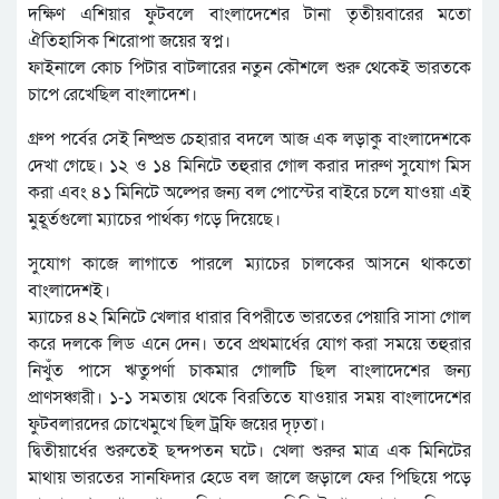
দক্ষিণ এশিয়ার ফুটবলে বাংলাদেশের টানা তৃতীয়বারের মতো
ঐতিহাসিক শিরোপা জয়ের স্বপ্ন।
ফাইনালে কোচ পিটার বাটলারের নতুন কৌশলে শুরু থেকেই ভারতকে
চাপে রেখেছিল বাংলাদেশ।
গ্রুপ পর্বের সেই নিষ্প্রভ চেহারার বদলে আজ এক লড়াকু বাংলাদেশকে
দেখা গেছে। ১২ ও ১৪ মিনিটে তহুরার গোল করার দারুণ সুযোগ মিস
করা এবং ৪১ মিনিটে অল্পের জন্য বল পোস্টের বাইরে চলে যাওয়া এই
মুহূর্তগুলো ম্যাচের পার্থক্য গড়ে দিয়েছে।
সুযোগ কাজে লাগাতে পারলে ম্যাচের চালকের আসনে থাকতো
বাংলাদেশই।
ম্যাচের ৪২ মিনিটে খেলার ধারার বিপরীতে ভারতের পেয়ারি সাসা গোল
করে দলকে লিড এনে দেন। তবে প্রথমার্ধের যোগ করা সময়ে তহুরার
নিখুঁত পাসে ঋতুপর্ণা চাকমার গোলটি ছিল বাংলাদেশের জন্য
প্রাণসঞ্চারী। ১-১ সমতায় থেকে বিরতিতে যাওয়ার সময় বাংলাদেশের
ফুটবলারদের চোখেমুখে ছিল ট্রফি জয়ের দৃঢ়তা।
দ্বিতীয়ার্ধের শুরুতেই ছন্দপতন ঘটে। খেলা শুরুর মাত্র এক মিনিটের
মাথায় ভারতের সানফিদার হেডে বল জালে জড়ালে ফের পিছিয়ে পড়ে