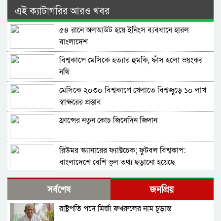
এই ক্যাটাগরির আরও খবর
৫৪ রানে অলআউট হয়ে ইনিংস ব্যবধানে হারল
বাংলাদেশ
বিশ্বকাপে মেসিকে হত্যার হুমকি, ফাঁস হলো ভয়ংকর
নথি
মেসিকে ২০৩০ বিশ্বকাপে খেলাতে বিশ্বজুড়ে ১০ লাখ
স্বাক্ষরের প্রস্তাব
ফ্রান্সের নতুন কোচ জিনেদিন জিদান
রিউমর স্ক্যানারের ফ্যাক্টচেক; ফুটবল বিশ্বকাপ:
বাংলাদেশে বেশি ভুল তথ্য ছড়ানো হয়েছে
আর্জেন্টিনাকে ঘিরে
টি–টুয়েন্টিতে নতুন রেকর্ড গড়ল ভারত
সর্বশেষ
জনপ্রিয়
রাষ্ট্রপতি পদে মির্জা ফখরুলের নাম চূড়ান্ত
ফাইনালে যত ষড়যন্ত্রতত্ত্ব: খেলোয়াড়দের পরিবারকে