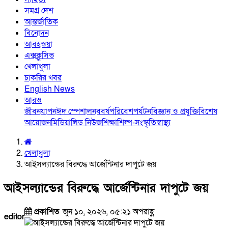
সমগ্র দেশ
আন্তর্জাতিক
বিনোদন
আবহওয়া
এক্সক্লুসিভ
খেলাধুলা
চাকরির খবর
English News
আরও
জীবনযাপন
ঈদ স্পেশাল
নববর্ষ
পরিবেশ
পর্যটন
বিজ্ঞান ও প্রযুক্তি
বিশেষ
আয়োজন
মিডিয়া
লিড নিউজ
শিক্ষা
শিল্প-সংস্কৃতি
স্বাস্থ্য
খেলাধুলা
আইসল্যান্ডের বিরুদ্ধে আর্জেন্টিনার দাপুটে জয়
আইসল্যান্ডের বিরুদ্ধে আর্জেন্টিনার দাপুটে জয়
প্রকাশিত
জুন ১০, ২০২৬, ০৫:২১ অপরাহ্ণ
editor