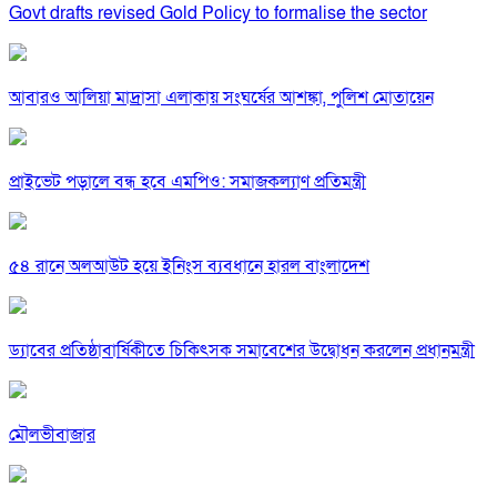
Govt drafts revised Gold Policy to formalise the sector
আবারও আলিয়া মাদ্রাসা এলাকায় সংঘর্ষের আশঙ্কা, পুলিশ মোতায়েন
প্রাইভেট পড়ালে বন্ধ হবে এমপিও: সমাজকল্যাণ প্রতিমন্ত্রী
৫৪ রানে অলআউট হয়ে ইনিংস ব্যবধানে হারল বাংলাদেশ
ড্যাবের প্রতিষ্ঠাবার্ষিকীতে চিকিৎসক সমাবেশের উদ্বোধন করলেন প্রধানমন্ত্রী
মৌলভীবাজার