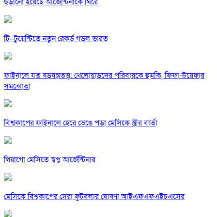
ছড়ানো হয়েছে আর্জেন্টিনাকে ঘিরে
টি–টুয়েন্টিতে নতুন রেকর্ড গড়ল ভারত
ফাইনালে যত ষড়যন্ত্রতত্ত্ব: খেলোয়াড়দের পরিবারকে হুমকি, ফিফা-উয়েফার
সমঝোতা
বিশ্বকাপের ফাইনালে হেরে ভেঙে পড়া মেসিকে স্ত্রীর বার্তা
থিয়াগো মেসিতে স্বপ্ন আর্জেন্টিনার
মেসিকে বিশ্বকাপের সেরা ফুটবলার ঘোষণা আইএফএফএইচএসের