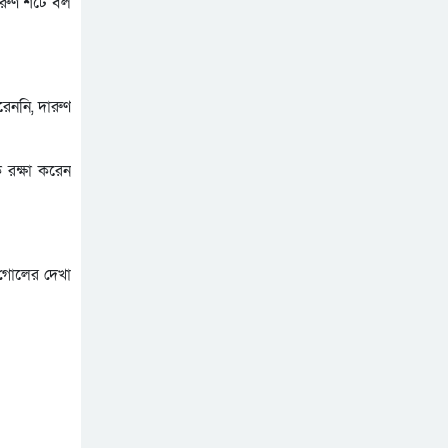
শহীদ আহসান জুলাই যোদ্ধা নন
দারুণ শটে বল
—দাবি বিএনপি নেতার,
জামায়াত নেতা বললেন,
যথাযোগ্য মর্যাদায় সিলেটে
‘সারজিসও ছাত্রলীগ করতেন’
জুলাই গণঅভ্যুত্থান দিবস
েননি, দারুণ
পালিত
সাকিব আল হাসানের বাড়িতে
পেট্রোল ঢেলে আগুন দেওয়ার
 রক্ষা করেন
চেষ্টা, ভাঙচুর
 গোলের দেখা