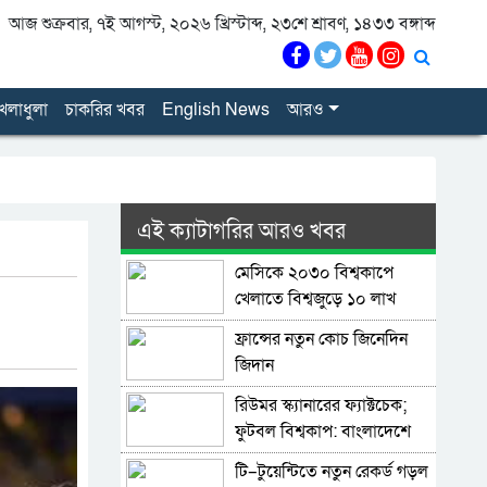
আজ শুক্রবার, ৭ই আগস্ট, ২০২৬ খ্রিস্টাব্দ, ২৩শে শ্রাবণ, ১৪৩৩ বঙ্গাব্দ
েলাধুলা
চাকরির খবর
English News
আরও
এই ক্যাটাগরির আরও খবর
মেসিকে ২০৩০ বিশ্বকাপে
খেলাতে বিশ্বজুড়ে ১০ লাখ
স্বাক্ষরের প্রস্তাব
ফ্রান্সের নতুন কোচ জিনেদিন
জিদান
রিউমর স্ক্যানারের ফ্যাক্টচেক;
ফুটবল বিশ্বকাপ: বাংলাদেশে
বেশি ভুল তথ্য ছড়ানো হয়েছে
টি–টুয়েন্টিতে নতুন রেকর্ড গড়ল
আর্জেন্টিনাকে ঘিরে