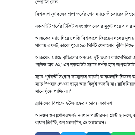
স্পোর্টস ডেস্ক
বিশ্বকাপ ফুটবলের গ্রুপ পর্বের শেষ ম্যাচে পাঁচবারের বিশ্বচ্যাম
নকআউট পর্বের টিকিট এবং গ্রুপ সেরার মুকুট ধরে রাখার 
আজকের ম্যাচ দিয়ে চলতি বিশ্বকাপে ফিরছেন দলের মূল চা
থাকায় এখনই তাকে পুরো ৯০ মিনিট খেলানোর ঝুঁকি নিচ্ছে ন
আজকের ম্যাচে ব্রাজিলের অন্যতম দুই ভরসা ক্যাসেমিরো
‘রাউন্ড অব ৩২’-এর নকআউট ম্যাচে দর্শক হয়ে ডাগআউট
ম্যাচ-পূর্ববর্তী সংবাদ সম্মেলনে কার্লো আনচেলত্তি নিজ
ম্যাচ উপহার দেওয়া ছাড়া আর কিছুই ভাবছি না। রাফিনিয়া
মানে খুঁজে পাচ্ছি না।’
ব্রাজিলের বিপক্ষে স্কটল্যান্ডের সম্ভাব্য একাদশ
আনগুস গুন (গোলরক্ষক), ন্যাথান প্যাটারসন, গ্রান্ট হ্যানলে, জ্য
রায়ান ক্রিস্টি, জন ম্যাকগিন, চে অ্যাডামস।