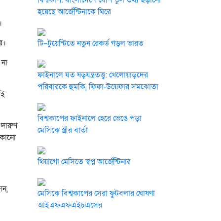
বিশ্বকাপ: বাংলাদেশে বেশি ভুল তথ্য ছড়ানো
হয়েছে আর্জেন্টিনাকে ঘিরে
।
র।
টি–টুয়েন্টিতে নতুন রেকর্ড গড়ল ভারত
 না
ফাইনালে যত ষড়যন্ত্রতত্ত্ব: খেলোয়াড়দের
পরিবারকে হুমকি, ফিফা-উয়েফার সমঝোতা
েই
বিশ্বকাপের ফাইনালে হেরে ভেঙে পড়া
 দারুণ
মেসিকে স্ত্রীর বার্তা
 কোনো
থিয়াগো মেসিতে স্বপ্ন আর্জেন্টিনার
সন,
মেসিকে বিশ্বকাপের সেরা ফুটবলার ঘোষণা
আইএফএফএইচএসের