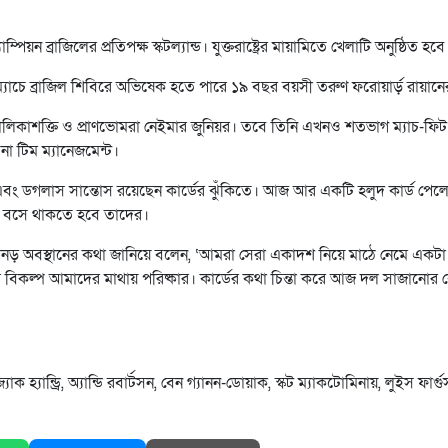
্পিয়ন ব্রাজিলের প্রতিপক্ষ স্কটল্যান্ড। যুক্তরাষ্ট্রের মায়ামিতে খেলাটি অনুষ্ঠিত হবে
ম্যাচে ব্রাজিল শিবিরে অভিষেক হতে পারে ১৯ বছর বয়সী তরুণ ফরোয়ার্ড় রায়ানে
লিকাশক্তি ও প্রাণভোমরা নেইমার জুনিয়র। তবে তিনি এখনও শতভাগ ম্যাচ-ফিট
া টিম ম্যানেজমেন্ট।
 এবং ডগলাস সান্তোস রয়েছেন কার্ডের ঝুঁকিতে। আজ আর একটি হলুদ কার্ড পেল
ে বসে থাকতে হবে তাদের।
ের অনড় অবস্থানের কথা জানিয়ে বলেন, ‘আমরা সেরা একাদশ নিয়ে মাঠে নেমে একটা
র বিকল্প আমাদের মাথায় পরিষ্কার। কার্ডের কথা চিন্তা করে আজ দল সাজানোর
াক হ্যান্ড্রি, অ্যান্ডি রবার্টসন, বেন গ্যানন-ডোয়াক, স্কট ম্যাকটোমিনায়, লুইস ফার্গু