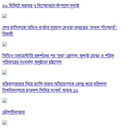
২০ মিনিটে ভয়াবহ ৭ বিস্ফোরণে কাঁপলো দুবাই
শেখ হাসিনাকে অডিও বার্তার সুযোগ দেওয়া ভারতের ‘ডাবল স্ট্যান্ডার্ড’:
রিজভী
ভিডিও ডকুমেন্টারি প্রদর্শনের পর ‘ভুয়া’ স্লোগান, জুলাই যোদ্ধা ও শহিদ
পরিবারের সংবর্ধনা অনুষ্ঠানে হট্টগোল
বহিরাগতদের নিয়ে র‍্যালি করার অভিযোগকে কেন্দ্র করে বরিশাল
বিশ্ববিদ্যালয়ে ছাত্রদল-শিবির সংঘর্ষ, আহত ১০
মৌলভীবাজার