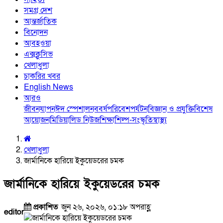
সমগ্র দেশ
আন্তর্জাতিক
বিনোদন
আবহওয়া
এক্সক্লুসিভ
খেলাধুলা
চাকরির খবর
English News
আরও
জীবনযাপন
ঈদ স্পেশাল
নববর্ষ
পরিবেশ
পর্যটন
বিজ্ঞান ও প্রযুক্তি
বিশেষ
আয়োজন
মিডিয়া
লিড নিউজ
শিক্ষা
শিল্প-সংস্কৃতি
স্বাস্থ্য
খেলাধুলা
জার্মানিকে হারিয়ে ইকুয়েডরের চমক
জার্মানিকে হারিয়ে ইকুয়েডরের চমক
প্রকাশিত
জুন ২৬, ২০২৬, ০১:১৮ অপরাহ্ণ
editor