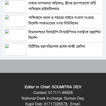
ঢাকায় বাসভবনে অগ্নিকাণ্ড, স্ত্রীসহ হাসপাতালে ভর্তি
মেসিকে বিশ্বকাপের সেরা ফুটবলার ঘোষণা
পাকিস্তান হাইকমিশনার
আইএফএফএইচএসের
পাকিস্তানে প্রধান ৩ শহরের বাইরে সংবাদ সংগ্রহে
বিশ্বকাপের ফাইনালে লাল কার্ড দেখা ফার্নান্দেজের
বিদেশি গণমাধ্যমের ওপর বিধিনিষেধ
আবেগঘন বার্তা
বিমানবন্দরে ভিআইপি-সিআইপিসহ সবাইকে তল্লাশির
এবার মেসিদের জন্য দি মারিয়ার বার্তা
নির্দেশ
বিটিভির মহাপরিচালক হলেন কাজী জেসিন
বিবিসি বাংলার প্রতিবেদন; মেসির সাথে প্রতারণা,
কৌশলগত ভুলেই শিরোপা হারাল আর্জেন্টিনা
র‍্যাব বিলুপ্ত করে আনা হচ্ছে নতুন বাহিনী
আর্জেন্টিনা হারায় দুঃখ পাইনি,দুই দলই ভালো খেলেছে:
ডোনাল্ড ট্রাম্প
ভারত সফরের সিদ্ধান্ত প্রধানমন্ত্রী নেবেন: পররাষ্ট্র
শিরোপা হারিয়েও পাচ্ছেন বীরের মর্যাদা
প্রতিমন্ত্রী
Editor in Chief: SOUMITRA DEV
আওয়ামী লীগ আমাদের শত্রু নয়, অচিরেই আওয়ামী
ফাইনালে হেরে যা বললেন স্কালোনি
Contact: 017111-66826
লীগ বিএনপির সঙ্গে মিশে যাবে: সংসদ সদস্য নাছির
National Desk In-charge: Sumon Dey.
Kapil Deb: 01717026578, Email:
সচিব পদে পদোন্নতি পেলেন জেসমিন নাহার
বিশ্বকাপ শেষে আর্জেন্টিনা দলে আর দেখা যাবে না যে