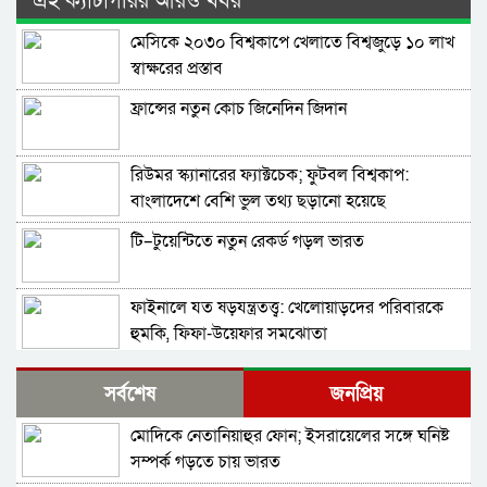
এই ক্যাটাগরির আরও খবর
মেসিকে ২০৩০ বিশ্বকাপে খেলাতে বিশ্বজুড়ে ১০ লাখ
স্বাক্ষরের প্রস্তাব
ফ্রান্সের নতুন কোচ জিনেদিন জিদান
রিউমর স্ক্যানারের ফ্যাক্টচেক; ফুটবল বিশ্বকাপ:
বাংলাদেশে বেশি ভুল তথ্য ছড়ানো হয়েছে
আর্জেন্টিনাকে ঘিরে
টি–টুয়েন্টিতে নতুন রেকর্ড গড়ল ভারত
ফাইনালে যত ষড়যন্ত্রতত্ত্ব: খেলোয়াড়দের পরিবারকে
হুমকি, ফিফা-উয়েফার সমঝোতা
বিশ্বকাপের ফাইনালে হেরে ভেঙে পড়া মেসিকে স্ত্রীর
সর্বশেষ
জনপ্রিয়
বার্তা
মোদিকে নেতানিয়াহুর ফোন; ইসরায়েলের সঙ্গে ঘনিষ্ট
থিয়াগো মেসিতে স্বপ্ন আর্জেন্টিনার
সম্পর্ক গড়তে চায় ভারত