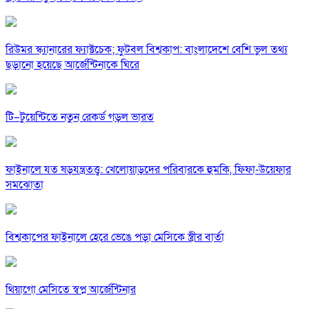
রিউমর স্ক্যানারের ফ্যাক্টচেক; ফুটবল বিশ্বকাপ: বাংলাদেশে বেশি ভুল তথ্য
ছড়ানো হয়েছে আর্জেন্টিনাকে ঘিরে
টি–টুয়েন্টিতে নতুন রেকর্ড গড়ল ভারত
ফাইনালে যত ষড়যন্ত্রতত্ত্ব: খেলোয়াড়দের পরিবারকে হুমকি, ফিফা-উয়েফার
সমঝোতা
বিশ্বকাপের ফাইনালে হেরে ভেঙে পড়া মেসিকে স্ত্রীর বার্তা
থিয়াগো মেসিতে স্বপ্ন আর্জেন্টিনার