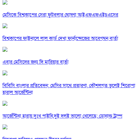
মেসিকে বিশ্বকাপের সেরা ফুটবলার ঘোষণা আইএফএফএইচএসের
বিশ্বকাপের ফাইনালে লাল কার্ড দেখা ফার্নান্দেজের আবেগঘন বার্তা
এবার মেসিদের জন্য দি মারিয়ার বার্তা
বিবিসি বাংলার প্রতিবেদন; মেসির সাথে প্রতারণা, কৌশলগত ভুলেই শিরোপা
হারাল আর্জেন্টিনা
আর্জেন্টিনা হারায় দুঃখ পাইনি,দুই দলই ভালো খেলেছে: ডোনাল্ড ট্রাম্প