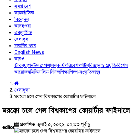
সমগ্র দেশ
আন্তর্জাতিক
বিনোদন
আবহওয়া
এক্সক্লুসিভ
খেলাধুলা
চাকরির খবর
English News
আরও
জীবনযাপন
ঈদ স্পেশাল
নববর্ষ
পরিবেশ
পর্যটন
বিজ্ঞান ও প্রযুক্তি
বিশেষ
আয়োজন
মিডিয়া
লিড নিউজ
শিক্ষা
শিল্প-সংস্কৃতি
স্বাস্থ্য
খেলাধুলা
মরক্কো চলে গেল বিশ্বকাপের কোয়ার্টার ফাইনালে
মরক্কো চলে গেল বিশ্বকাপের কোয়ার্টার ফাইনালে
প্রকাশিত
জুলাই ৫, ২০২৬, ০২:০৩ পূর্বাহ্ণ
editor