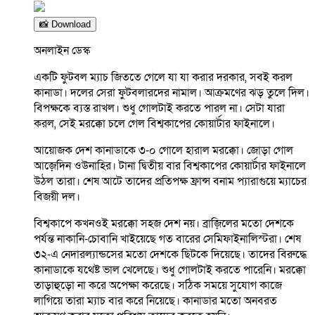
📸 Download
অনলাইন ডেস্ক
একটি ফুটবল ম্যাচ জিততে গেলে যা যা করার দরকার, সবই করল
কানাডা। দলের সেরা ফুটবলারদের নামাল। আক্রমণের ঝড় তুলে দিল।
বিপক্ষকে ব্যস্ত রাখল। শুধু গোলটাই করতে পারল না। সেটা যারা
করল, সেই মরক্কো চলে গেল বিশ্বকাপের কোয়ার্টার ফাইনালে।
আয়োজক দেশ কানাডাকে ৩-০ গোলে হারাল মরক্কো। জোড়া গোল
আজ়েদিন ওউনাহির। টানা দ্বিতীয় বার বিশ্বকাপের কোয়ার্টার ফাইনালে
উঠল তারা। শেষ আটে তাদের প্রতিপক্ষ ফ্রান্স বনাম প্যারাগুয়ে ম্যাচের
বিজয়ী দল।
বিশ্বকাপে কখনওই মরক্কো সহজ দেশ নয়। ব্রাজ়িলের মতো দেশকে
পর্যন্ত নাকানি-চোবানি খাইয়েছে গত বারের সেমিফাইনালিস্টরা। শেষ
৩২-এ নেদারল্যান্ডসের মতো দেশকে ছিটকে দিয়েছে। তাদের বিরুদ্ধে
কানাডাকে যথেষ্ট ভাল খেলেছে। শুধু গোলটাই করতে পারেনি। মরক্কো
তাড়াহুড়ো না করে অপেক্ষা করেছে। সঠিক সময়ে সুযোগ কাজে
লাগিয়ে তারা ম্যাচ বার করে নিয়েছে। কানাডার মতো অনবরত