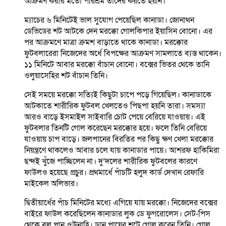
আক্রমণ করার মতো পরিশ্রম তাদের করতে হয়নি।
ম্যাচের ৬ মিনিটেই ভাল সুযোগ পেয়েছিল কানাডা। জোনাথন
ডেভিডের শট আটকে দেন মরক্কো গোলকিপার ইয়াসিন বোনো। এর
পর আক্রমণে মাত্রা ক্রমশ বাড়াতে থাকে কানাডা। মরক্কোর
ফুটবলারেরা নিজেদের অর্ধে বিপক্ষের আক্রমণ সামলাতে ব্যস্ত থাকেন।
১১ মিনিটে আবার মরক্কো বাঁচান বোনো। বক্সের ভিতর থেকে তানি
ওলুয়াসেহির শট বাঁচান তিনি।
সেই সময়ে মরক্কো সত্যিই কিছুটা চাপে পড়ে গিয়েছিল। কানাডাকে
আটকাতে শারীরিক ফুটবল খেলতেও পিছপা হয়নি তারা। সমস্যা
আরও বাড়ে ইসমাইল সাইবারি চোট পেয়ে বেরিয়ে যাওয়ায়। এই
ফুটবলার তিনটি গোল করেছেন মরক্কোর হয়ে। ফলে তিনি বেরিয়ে
যাওয়ায় চাপ বাড়ে। জলপানের বিরতির পর কিছু ক্ষণ খেলা মরক্কোর
নিয়ন্ত্রণে থাকলেও আবার চলে যায় কানাডার পায়ে। আশরফ হাকিমিরা
ছন্দই খুঁজে পাচ্ছিলেন না। দু’দলের শারীরিক ফুটবলের কারণে
ফাউলও হয়েছে প্রচুর। প্রথমার্ধে পাঁচটি হলুদ কার্ড দেখান রেফারি
মাইকেল অলিভার।
দ্বিতীয়ার্ধের পাঁচ মিনিটের মধ্যে এগিয়ে যায় মরক্কো। নিজেদের বক্সের
বাইরে ফাউল করেছিলেন কানাডার লুক ডে ফুগরোলেস। সেট-পিস
থেকে বল পান ওউনাহি। ডান পায়ের শটে গোল করেন তিনি। গোল