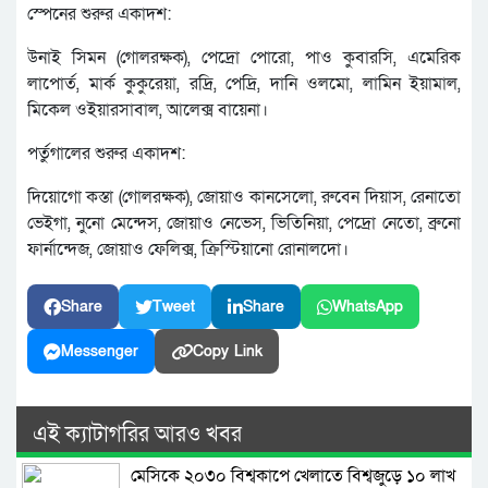
স্পেনের শুরুর একাদশ:
উনাই সিমন (গোলরক্ষক), পেদ্রো পোরো, পাও কুবারসি, এমেরিক
লাপোর্ত, মার্ক কুকুরেয়া, রদ্রি, পেদ্রি, দানি ওলমো, লামিন ইয়ামাল,
মিকেল ওইয়ারসাবাল, আলেক্স বায়েনা।
পর্তুগালের শুরুর একাদশ:
দিয়োগো কস্তা (গোলরক্ষক), জোয়াও কানসেলো, রুবেন দিয়াস, রেনাতো
ভেইগা, নুনো মেন্দেস, জোয়াও নেভেস, ভিতিনিয়া, পেদ্রো নেতো, ব্রুনো
ফার্নান্দেজ, জোয়াও ফেলিক্স, ক্রিস্টিয়ানো রোনালদো।
Share
Tweet
Share
WhatsApp
Messenger
Copy Link
এই ক্যাটাগরির আরও খবর
মেসিকে ২০৩০ বিশ্বকাপে খেলাতে বিশ্বজুড়ে ১০ লাখ