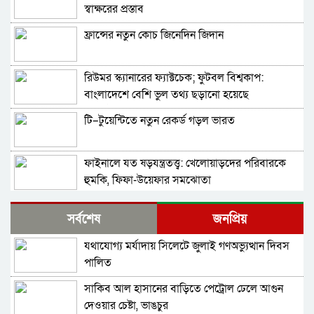
স্বাক্ষরের প্রস্তাব
ফ্রান্সের নতুন কোচ জিনেদিন জিদান
রিউমর স্ক্যানারের ফ্যাক্টচেক; ফুটবল বিশ্বকাপ:
বাংলাদেশে বেশি ভুল তথ্য ছড়ানো হয়েছে
আর্জেন্টিনাকে ঘিরে
টি–টুয়েন্টিতে নতুন রেকর্ড গড়ল ভারত
ফাইনালে যত ষড়যন্ত্রতত্ত্ব: খেলোয়াড়দের পরিবারকে
হুমকি, ফিফা-উয়েফার সমঝোতা
বিশ্বকাপের ফাইনালে হেরে ভেঙে পড়া মেসিকে স্ত্রীর
সর্বশেষ
জনপ্রিয়
বার্তা
যথাযোগ্য মর্যাদায় সিলেটে জুলাই গণঅভ্যুত্থান দিবস
থিয়াগো মেসিতে স্বপ্ন আর্জেন্টিনার
পালিত
সাকিব আল হাসানের বাড়িতে পেট্রোল ঢেলে আগুন
মেসিকে বিশ্বকাপের সেরা ফুটবলার ঘোষণা
দেওয়ার চেষ্টা, ভাঙচুর
আইএফএফএইচএসের