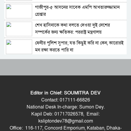
গাজীপুর-৫ আসনের সাবেক এমপি আখতারুজ্জামান
বিশ্বকাপের ফাইনালে লাল কার্ড দেখা ফার্নান্দেজের
গ্রেপ্তার
আবেগঘন বার্তা
শেখ হাসিনাকে কথা বলতে দেওয়া দুই দেশের
এবার মেসিদের জন্য দি মারিয়ার বার্তা
সম্পর্কের জন্য ক্ষতিকর: পররাষ্ট্র মন্ত্রণালয়
ফেনীর পুলিশ সুপার; যত কিছুই করি না কেন, কারোরই
বিবিসি বাংলার প্রতিবেদন; মেসির সাথে প্রতারণা,
মন রক্ষা করতে পারি না
কৌশলগত ভুলেই শিরোপা হারাল আর্জেন্টিনা
Moulvibazar Observes July Mass Uprising
আর্জেন্টিনা হারায় দুঃখ পাইনি,দুই দলই ভালো খেলেছে:
Day 2026 with Due Respect
ডোনাল্ড ট্রাম্প
জুলাই গণঅভ্যুত্থান দিবসে হবিগঞ্জে শহীদদের প্রতি
শিরোপা হারিয়েও পাচ্ছেন বীরের মর্যাদা
জেলা পুলিশের শ্রদ্ধা
Editor in Chief: SOUMITRA DEV
মৌলভীবাজারে যথাযোগ্য মর্যাদায় পালিত জুলাই
ফাইনালে হেরে যা বললেন স্কালোনি
Contact: 017111-66826
গণঅভ্যুত্থান দিবস
National Desk In-charge: Sumon Dey.
Kapil Deb: 01717026578, Email:
কুষ্টিয়ায় নানা আয়োজনে জুলাই গণঅভ্যুত্থান দিবস
বিশ্বকাপ শেষে আর্জেন্টিনা দলে আর দেখা যাবে না যে
ksliptondev78@gmail.com
পালিত
৯ তারকাকে
Office: 116-117, Concord Emporium, Kataban, Dhaka-