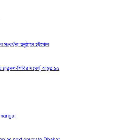
র সংবর্ধনা অনুষ্ঠানে হট্টগোল
য়ে ছাত্রদল-শিবির সংঘর্ষ, আহত ১০
emangal
on as next envoy to Dhaka”