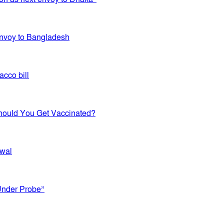
 Envoy to Bangladesh
acco bill
Should You Get Vaccinated?
Awal
Under Probe”