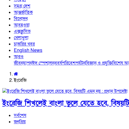
সমগ্র দেশ
আন্তর্জাতিক
বিনোদন
আবহওয়া
এক্সক্লুসিভ
খেলাধুলা
চাকরির খবর
English News
আরও
জীবনযাপন
ঈদ স্পেশাল
নববর্ষ
পরিবেশ
পর্যটন
বিজ্ঞান ও প্রযুক্তি
বিশেষ 
ইংরেজি
ইংরেজি শিখলেই বাংলা ভুলে যেতে হবে, বিষয়টি 
সর্বশেষ
জনপ্রিয়