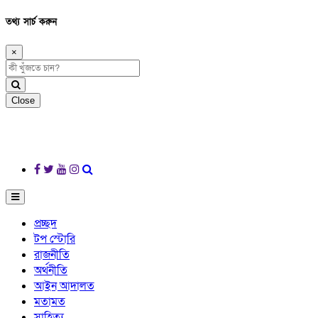
তথ্য সার্চ করুন
×
Close
প্রচ্ছদ
টপ স্টোরি
রাজনীতি
অর্থনীতি
আইন আদালত
মতামত
সাহিত্য