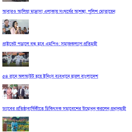
আবারও আলিয়া মাদ্রাসা এলাকায় সংঘর্ষের আশঙ্কা, পুলিশ মোতায়েন
প্রাইভেট পড়ালে বন্ধ হবে এমপিও: সমাজকল্যাণ প্রতিমন্ত্রী
৫৪ রানে অলআউট হয়ে ইনিংস ব্যবধানে হারল বাংলাদেশ
ড্যাবের প্রতিষ্ঠাবার্ষিকীতে চিকিৎসক সমাবেশের উদ্বোধন করলেন প্রধানমন্ত্রী