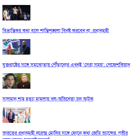
বিভ্রান্তিকর কথা বলে শান্তিশৃঙ্খলা বিনষ্ট করবেন না: প্রধানমন্ত্রী
যুক্তরাষ্ট্রের সঙ্গে সমঝোতায় পৌঁছানোর এখনই ‘সেরা সময়’: পেজেশকিয়ান
সালমান শাহ হত্যা মামলায় খল-অভিনেতা ডন আটক
ভারতের প্রধানমন্ত্রী নরেন্দ্র মোদির সঙ্গে ফোনে কথা জেডি ভ্যান্সের, গভীর