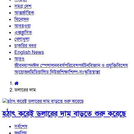
সমগ্র দেশ
আন্তর্জাতিক
বিনোদন
আবহওয়া
এক্সক্লুসিভ
খেলাধুলা
চাকরির খবর
English News
আরও
জীবনযাপন
ঈদ স্পেশাল
নববর্ষ
পরিবেশ
পর্যটন
বিজ্ঞান ও প্রযুক্তি
বিশেষ
আয়োজন
মিডিয়া
লিড নিউজ
শিক্ষা
শিল্প-সংস্কৃতি
স্বাস্থ্য
ডলারের দাম
হঠাৎ করেই ডলারের দাম বাড়তে শুরু করেছে
সর্বশেষ
জনপ্রিয়