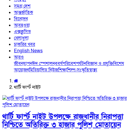
সমগ্র দেশ
আন্তর্জাতিক
বিনোদন
আবহওয়া
এক্সক্লুসিভ
খেলাধুলা
চাকরির খবর
English News
আরও
জীবনযাপন
ঈদ স্পেশাল
নববর্ষ
পরিবেশ
পর্যটন
বিজ্ঞান ও প্রযুক্তি
বিশেষ
আয়োজন
মিডিয়া
লিড নিউজ
শিক্ষা
শিল্প-সংস্কৃতি
স্বাস্থ্য
থার্টি ফার্স্ট নাইট
থার্টি ফার্স্ট নাইট উপলক্ষে রাজধানীর নিরাপত্তা
নিশ্চিতে অতিরিক্ত ৩ হাজার পুলিশ মোতায়েন