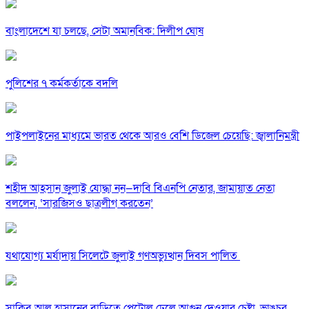
বাংলাদেশে যা চলছে, সেটা অমানবিক: দিলীপ ঘোষ
পুলিশের ৭ কর্মকর্তাকে বদলি
পাইপলাইনের মাধ্যমে ভারত থেকে আরও বেশি ডিজেল চেয়েছি: জ্বালানিমন্ত্রী
শহীদ আহসান জুলাই যোদ্ধা নন—দাবি বিএনপি নেতার, জামায়াত নেতা
বললেন, ‘সারজিসও ছাত্রলীগ করতেন’
যথাযোগ্য মর্যাদায় সিলেটে জুলাই গণঅভ্যুত্থান দিবস পালিত
সাকিব আল হাসানের বাড়িতে পেট্রোল ঢেলে আগুন দেওয়ার চেষ্টা, ভাঙচুর