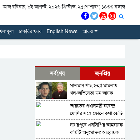
আজ রবিবার, ৯ই আগস্ট, ২০২৬ খ্রিস্টাব্দ, ২৫শে শ্রাবণ, ১৪৩৩ বঙ্গাব্দ
েলাধুলা
চাকরির খবর
English News
আরও
সর্বশেষ
জনপ্রিয়
সালমান শাহ হত্যা মামলায়
খল-অভিনেতা ডন আটক
ভারতের প্রধানমন্ত্রী নরেন্দ্র
মোদির সঙ্গে ফোনে কথা জেডি
ভ্যান্সের, গভীর হচ্ছে ভারত-
নাগরপুরে এনসিপির আহ্বায়ক
যুক্তরাষ্ট্র সম্পর্ক
কমিটি অনুমোদন: আহ্বায়ক