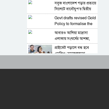
তারিয়াশ পলাশ, সদস্য সচিব
সবুজ বাংলাদেশ গড়ার প্রত্যয়ে
সরদার আশরাফ
সিলেটে বাবৌযুপ’র দ্বিতীয়
পর্যায়ে বৃক্ষরোপণ কর্মসূচি
Govt drafts revised Gold
সম্পন্ন
Policy to formalise the
sector
আবারও আলিয়া মাদ্রাসা
এলাকায় সংঘর্ষের আশঙ্কা,
পুলিশ মোতায়েন
প্রাইভেট পড়ালে বন্ধ হবে
এমপিও: সমাজকল্যাণ
প্রতিমন্ত্রী
৫৪ রানে অলআউট হয়ে
ইনিংস ব্যবধানে হারল
বাংলাদেশ
ড্যাবের প্রতিষ্ঠাবার্ষিকীতে
চিকিৎসক সমাবেশের উদ্বোধন
করলেন প্রধানমন্ত্রী
ভারতের হিমাচলে বাস উল্টে
নিহত ৮, আহত ১০