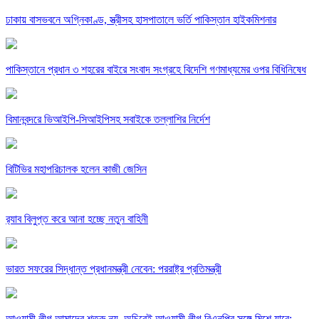
ঢাকায় বাসভবনে অগ্নিকাণ্ড, স্ত্রীসহ হাসপাতালে ভর্তি পাকিস্তান হাইকমিশনার
পাকিস্তানে প্রধান ৩ শহরের বাইরে সংবাদ সংগ্রহে বিদেশি গণমাধ্যমের ওপর বিধিনিষেধ
বিমানবন্দরে ভিআইপি-সিআইপিসহ সবাইকে তল্লাশির নির্দেশ
বিটিভির মহাপরিচালক হলেন কাজী জেসিন
র‍্যাব বিলুপ্ত করে আনা হচ্ছে নতুন বাহিনী
ভারত সফরের সিদ্ধান্ত প্রধানমন্ত্রী নেবেন: পররাষ্ট্র প্রতিমন্ত্রী
আওয়ামী লীগ আমাদের শত্রু নয়, অচিরেই আওয়ামী লীগ বিএনপির সঙ্গে মিশে যাবে: