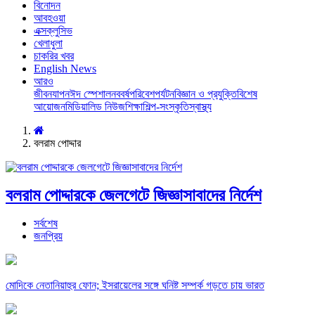
বিনোদন
আবহওয়া
এক্সক্লুসিভ
খেলাধুলা
চাকরির খবর
English News
আরও
জীবনযাপন
ঈদ স্পেশাল
নববর্ষ
পরিবেশ
পর্যটন
বিজ্ঞান ও প্রযুক্তি
বিশেষ
আয়োজন
মিডিয়া
লিড নিউজ
শিক্ষা
শিল্প-সংস্কৃতি
স্বাস্থ্য
বলরাম পোদ্দার
বলরাম পোদ্দারকে জেলগেটে জিজ্ঞাসাবাদের নির্দেশ
সর্বশেষ
জনপ্রিয়
মোদিকে নেতানিয়াহুর ফোন; ইসরায়েলের সঙ্গে ঘনিষ্ট সম্পর্ক গড়তে চায় ভারত