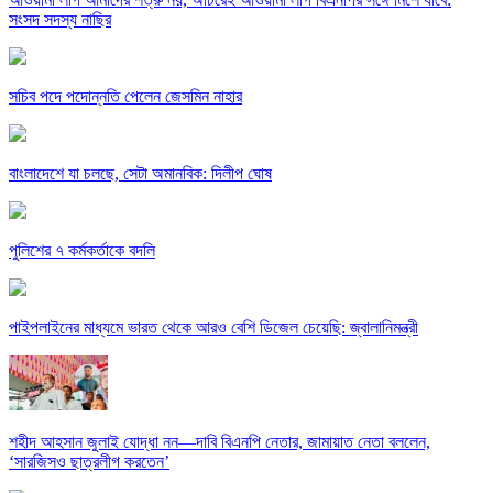
সংসদ সদস্য নাছির
সচিব পদে পদোন্নতি পেলেন জেসমিন নাহার
বাংলাদেশে যা চলছে, সেটা অমানবিক: দিলীপ ঘোষ
পুলিশের ৭ কর্মকর্তাকে বদলি
পাইপলাইনের মাধ্যমে ভারত থেকে আরও বেশি ডিজেল চেয়েছি: জ্বালানিমন্ত্রী
শহীদ আহসান জুলাই যোদ্ধা নন—দাবি বিএনপি নেতার, জামায়াত নেতা বললেন,
‘সারজিসও ছাত্রলীগ করতেন’