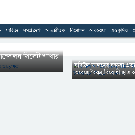
ত
সাহিত্য
সমগ্র দেশ
আন্তর্জাতিক
বিনোদন
আবহওয়া
এক্সক্লুসিভ
খ
র আন্দোলন সিলেট শাখার
বদিউল আলমের বক্তব্য প্রত্য
করেছে বৈষম্যবিরোধী ছাত্র