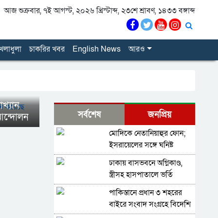
আজ শুক্রবার, ৭ই আগস্ট, ২০২৬ খ্রিস্টাব্দ, ২৩শে শ্রাবণ, ১৪৩৩ বঙ্গাব্দ
েলাধুলা
চাকরির খবর
English News
আরও
াখ্যান
সর্বশেষ
জনপ্রিয়
 আন্দোলন
মোদিকে নেতানিয়াহুর ফোন;
ইসরায়েলের সঙ্গে ঘনিষ্ট
সম্পর্ক গড়তে চায় ভারত
ঢাকায় বাসভবনে অগ্নিকাণ্ড,
স্ত্রীসহ হাসপাতালে ভর্তি
পাকিস্তান হাইকমিশনার
পাকিস্তানে প্রধান ৩ শহরের
বাইরে সংবাদ সংগ্রহে বিদেশি
গণমাধ্যমের ওপর বিধিনিষেধ