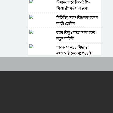
বিমানবন্দরে ভিআইপি-
সিআইপিসহ সবাইকে
তল্লাশির নির্দেশ
বিটিভির মহাপরিচালক হলেন
কাজী জেসিন
র‍্যাব বিলুপ্ত করে আনা হচ্ছে
নতুন বাহিনী
ভারত সফরের সিদ্ধান্ত
প্রধানমন্ত্রী নেবেন: পররাষ্ট্র
প্রতিমন্ত্রী
আওয়ামী লীগ আমাদের শত্রু
নয়, অচিরেই আওয়ামী লীগ
বিএনপির সঙ্গে মিশে যাবে:
সচিব পদে পদোন্নতি পেলেন
সংসদ সদস্য নাছির
জেসমিন নাহার
বাংলাদেশে যা চলছে, সেটা
অমানবিক: দিলীপ ঘোষ
পুলিশের ৭ কর্মকর্তাকে বদলি