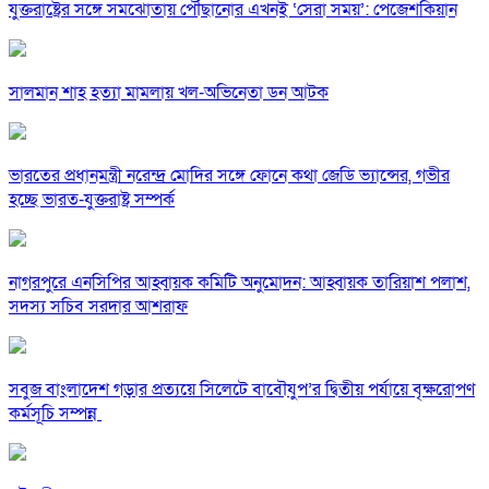
যুক্তরাষ্ট্রের সঙ্গে সমঝোতায় পৌঁছানোর এখনই ‘সেরা সময়’: পেজেশকিয়ান
সালমান শাহ হত্যা মামলায় খল-অভিনেতা ডন আটক
ভারতের প্রধানমন্ত্রী নরেন্দ্র মোদির সঙ্গে ফোনে কথা জেডি ভ্যান্সের, গভীর
হচ্ছে ভারত-যুক্তরাষ্ট্র সম্পর্ক
নাগরপুরে এনসিপির আহ্বায়ক কমিটি অনুমোদন: আহ্বায়ক তারিয়াশ পলাশ,
সদস্য সচিব সরদার আশরাফ
সবুজ বাংলাদেশ গড়ার প্রত্যয়ে সিলেটে বাবৌযুপ’র দ্বিতীয় পর্যায়ে বৃক্ষরোপণ
কর্মসূচি সম্পন্ন