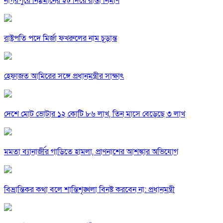
নাগরপুরে নিম্নমানের ইট দিয়ে রাস্তা নির্মাণ
রাষ্ট্রপতি পদে মির্জা ফখরুলের নাম চূড়ান্ত
হেফাজত আমিরের সঙ্গে প্রধানমন্ত্রীর সাক্ষাৎ
দেশে মোট ভোটার ১২ কোটি ৮৬ লাখ, তিন মাসে বেড়েছে ৩ লাখ
মমতা ব্যানার্জীর গাড়িতে হামলা, প্রাণনাশের আশঙ্কার অভিযোগ
বিভ্রান্তিকর কথা বলে শান্তিশৃঙ্খলা বিনষ্ট করবেন না: প্রধানমন্ত্রী