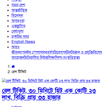
সমগ্র দেশ
আন্তর্জাতিক
বিনোদন
আবহওয়া
এক্সক্লুসিভ
খেলাধুলা
চাকরির খবর
English News
আরও
জীবনযাপন
ঈদ স্পেশাল
নববর্ষ
পরিবেশ
পর্যটন
বিজ্ঞান ও প্রযুক্তি
বিশেষ
আয়োজন
মিডিয়া
লিড নিউজ
শিক্ষা
শিল্প-সংস্কৃতি
স্বাস্থ্য
রেল টিকিট
রেল টিকিট, ৩০ মিনিটে হিট এক কোটি ২৩
লাখ, বিক্রি প্রায় ৩৩ হাজার